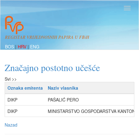
REGISTAR VRIJEDNOSNIH PAPIRA U FBiH
BOS
|
HRV
|
ENG
Značajno postotno učešće
Svi >>
Oznaka emitenta
Naziv vlasnika
DIKP
PAŠALIĆ PERO
DIKP
MINISTARSTVO GOSPODARSTVA KANTONA 10 (
Nazad