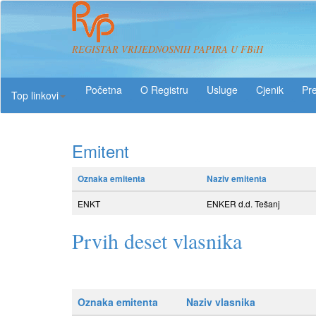
REGISTAR VRIJEDNOSNIH PAPIRA U FBiH
O Registru
Usluge
Pre
Top linkovi
Emitent
Oznaka emitenta
Naziv emitenta
ENKT
ENKER d.d. Tešanj
Prvih deset vlasnika
Oznaka emitenta
Naziv vlasnika