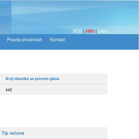
BOS
|
HRV
|
ENG
Broj vlasnika sa pravom glasa
442
Tip računa