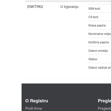
ENKTRK2
U trgovanju
ISIN kod:
Cfi kod:
Klasa papira:
Nominalna vrijed
Količina papira:
Datum emisije:
Status:
Datum zadnje pr
O Registru
Pregle
Profil firme
Pregledi