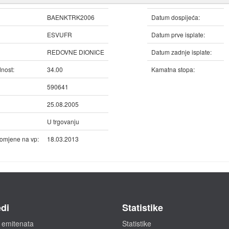
BAENKTRK2006
Datum dospijeća:
ESVUFR
Datum prve isplate:
REDOVNE DIONICE
Datum zadnje isplate:
nost:
34.00
Kamatna stopa:
590641
25.08.2005
U trgovanju
omjene na vp:
18.03.2013
di
Statistike
 emitenata
Statistike