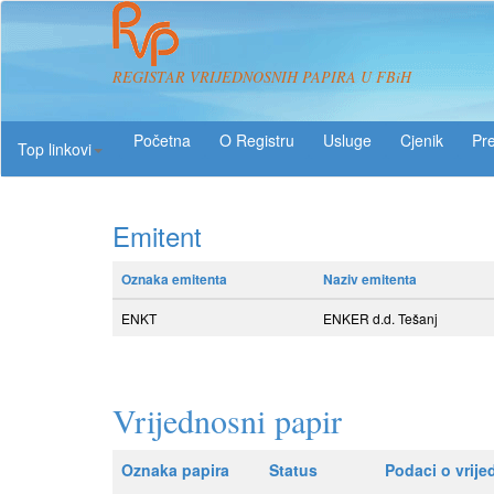
REGISTAR VRIJEDNOSNIH PAPIRA U FBiH
O Registru
Usluge
Pre
Top linkovi
Emitent
Oznaka emitenta
Naziv emitenta
ENKT
ENKER d.d. Tešanj
Vrijednosni papir
Oznaka papira
Status
Podaci o vrij