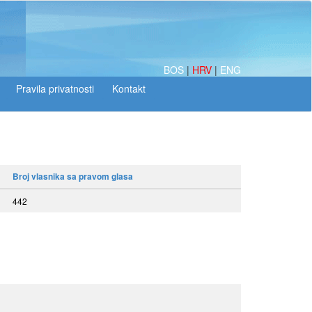
BOS
|
HRV
|
ENG
Broj vlasnika sa pravom glasa
442