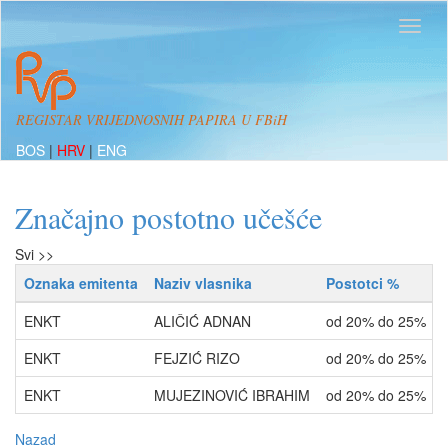
REGISTAR VRIJEDNOSNIH PAPIRA U FBiH
BOS
|
HRV
|
ENG
Značajno postotno učešće
Svi >>
Oznaka emitenta
Naziv vlasnika
Postotci %
ENKT
ALIČIĆ ADNAN
od 20% do 25%
ENKT
FEJZIĆ RIZO
od 20% do 25%
ENKT
MUJEZINOVIĆ IBRAHIM
od 20% do 25%
Nazad