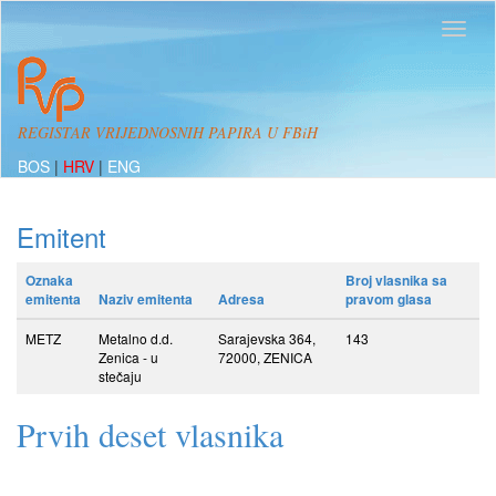
REGISTAR VRIJEDNOSNIH PAPIRA U FBiH
BOS
|
HRV
|
ENG
Emitent
Oznaka
Broj vlasnika sa
emitenta
Naziv emitenta
Adresa
pravom glasa
METZ
Metalno d.d.
Sarajevska 364,
143
Zenica - u
72000, ZENICA
stečaju
Prvih deset vlasnika