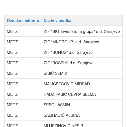
Oznaka emitenta
Naziv vlasnika
P
METZ
ZIF "BIG-Investiciona grupa" d.d. Sarajevo
1
METZ
ZIF "MI-GROUP" d.d. Sarajevo
1
METZ
ZIF "BONUS" d.d. Sarajevo
1
METZ
ZIF "BOSFIN" d.d. Sarajevo
7
METZ
ŠIŠIĆ SEMIZ
7
METZ
MALIĆBEGOVIĆ MIRSAD
6
METZ
HADŽIPAŠIĆ ČEVRA SELMA
5
METZ
ŠEPO JASMIN
4
METZ
SALIHAGIĆ ALBINA
3
METZ
MUJEZINOVIĆ NESIB
2