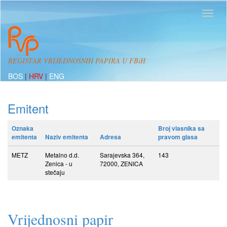
REGISTAR VRIJEDNOSNIH PAPIRA U FBiH
BOS
|
HRV
|
ENG
Emitent
Oznaka
Broj vlasnika sa
emitenta
Naziv emitenta
Adresa
pravom glasa
METZ
Metalno d.d.
Sarajevska 364,
143
Zenica - u
72000, ZENICA
stečaju
Vrijednosni papir