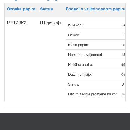
Oznaka papira
Status
Podaci o vrijednosnom papiru
METZRK2
U trgovanju
ISIN kod:
BAM
Cfi kod:
ESV
Klasa papira:
REDO
Nominalna vrijednost:
18.7
Količina papira:
9665
Datum emisije:
05.1
Status:
U trg
Datum zadnje promjene na vp:
16.0