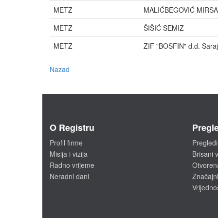
METZ
MALIĆBEGOVIĆ MIRS
METZ
ŠIŠIĆ SEMIZ
METZ
ZIF "BOSFIN" d.d. Sara
Nazad
O Registru
Pregle
Profil firme
Pregledi
Misija i vizija
Brisani v
Radno vrijeme
Otvoren
Neradni dani
Značajni
Vrijedno