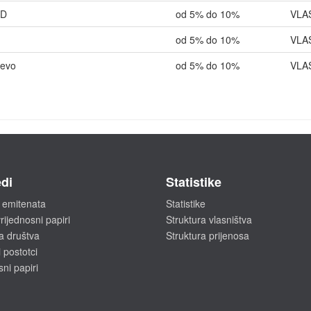
AD
od 5% do 10%
VLA
od 5% do 10%
VLA
jevo
od 5% do 10%
VLA
di
Statistike
 emitenata
Statistike
rijednosni papiri
Struktura vlasništva
a društva
Struktura prijenosa
 postotci
sni papiri