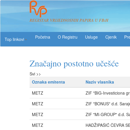
REGISTAR VRIJEDNOSNIH PAPIRA U FBiH
O Registru
Usluge
Pre
Top linkovi
Značajno postotno učešće
Svi >>
Oznaka emitenta
Naziv vlasnika
METZ
ZIF "BIG-Investiciona g
METZ
ZIF "BONUS" d.d. Saraj
METZ
ZIF "MI-GROUP" d.d. S
METZ
HADŽIPAŠIĆ ČEVRA S