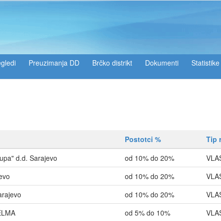
gledi
Preuzimanja DD
Brčko distrikt
Dokumenti
Statistike
Postotci %
Tip 
rupa" d.d. Sarajevo
od 10% do 20%
VLA
evo
od 10% do 20%
VLA
arajevo
od 10% do 20%
VLA
ELMA
od 5% do 10%
VLA