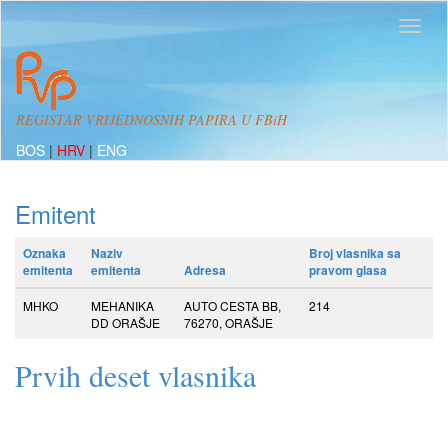
REGISTAR VRIJEDNOSNIH PAPIRA U FBiH
BOS
|
HRV
|
ENG
Emitent
Oznaka
Naziv
Broj vlasnika sa
emitenta
emitenta
Adresa
pravom glasa
MHKO
MEHANIKA
AUTO CESTA BB,
214
DD ORAŠJE
76270, ORAŠJE
Prvih deset vlasnika