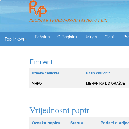
REGISTAR VRIJEDNOSNIH PAPIRA U FBiH
O Registru
Usluge
Pre
Top linkovi
Emitent
Oznaka emitenta
Naziv emitenta
MHKO
MEHANIKA DD ORAŠJE
Vrijednosni papir
Oznaka papira
Status
Podaci o vrij