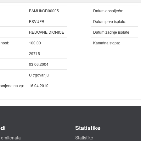
BAMHKOR00005
Datum dospijeća:
ESVUFR
Datum prve isplate:
REDOVNE DIONICE
Datum zadnje isplate:
nost:
100.00
Kamatna stopa:
29715
03.06.2004
U trgovanju
omjene na vp:
16.04.2010
di
Statistike
 emitenata
Statistike