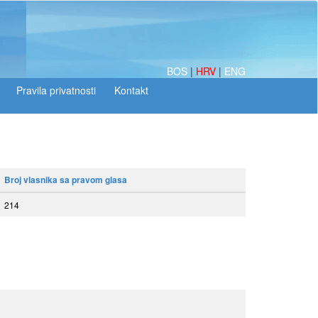
BOS
|
HRV
|
ENG
Broj vlasnika sa pravom glasa
214