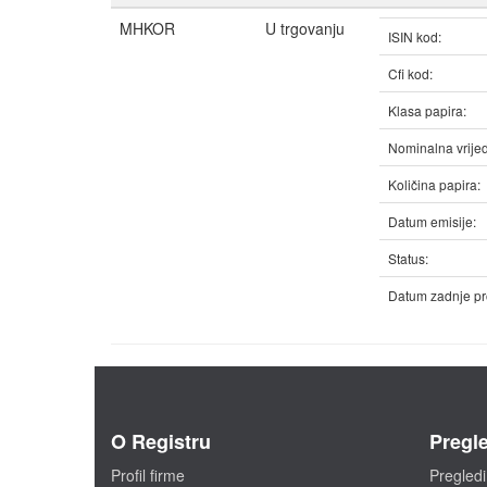
MHKOR
U trgovanju
ISIN kod:
Cfi kod:
Klasa papira:
Nominalna vrijed
Količina papira:
Datum emisije:
Status:
Datum zadnje pr
O Registru
Pregle
Profil firme
Pregledi