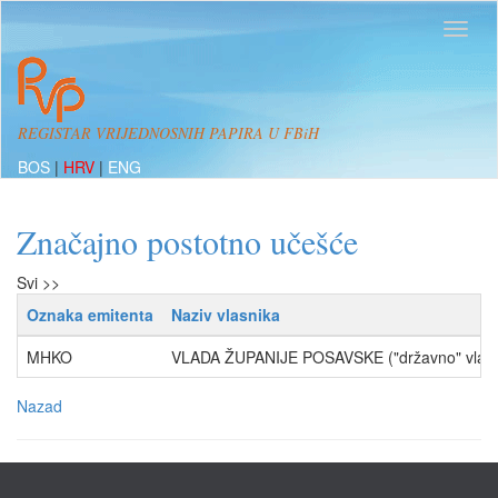
REGISTAR VRIJEDNOSNIH PAPIRA U FBiH
BOS
|
HRV
|
ENG
Značajno postotno učešće
Svi >>
Oznaka emitenta
Naziv vlasnika
MHKO
VLADA ŽUPANIJE POSAVSKE ("državno" vlasn
Nazad