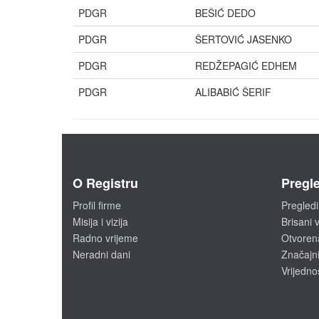
PDGR
BEŠIĆ DEDO
PDGR
ŠERTOVIĆ JASENKO
PDGR
REDŽEPAGIĆ EDHEM
PDGR
ALIBABIĆ ŠERIF
O Registru
Pregle
Profil firme
Pregledi
Misija i vizija
Brisani v
Radno vrijeme
Otvoren
Neradni dani
Značajni
Vrijedno