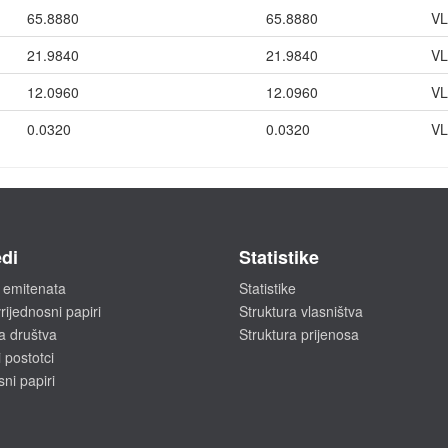
65.8880
65.8880
VL
21.9840
21.9840
VL
12.0960
12.0960
VL
0.0320
0.0320
VL
di
Statistike
 emitenata
Statistike
rijednosni papiri
Struktura vlasništva
a društva
Struktura prijenosa
 postotci
sni papiri