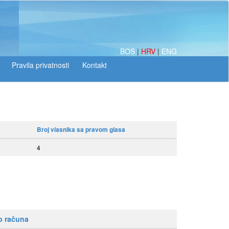
BOS
|
HRV
|
ENG
Broj vlasnika sa pravom glasa
4
p računa