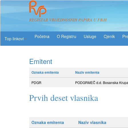
REGISTAR VRIJEDNOSNIH PAPIRA U FBiH
O Registru
Usluge
Pre
Top linkovi
Emitent
Oznaka emitenta
Naziv emitenta
PDGR
PODGRMEČ d.d. Bosanska Krupa -
Prvih deset vlasnika
Oznaka emitenta
Naziv vlasnika