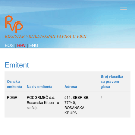
REGISTAR VRIJEDNOSNIH PAPIRA U FBiH
BOS
|
HRV
|
ENG
Emitent
Broj vlasnika
Oznaka
sa pravom
emitenta
Naziv emitenta
Adresa
glasa
PDGR
PODGRMEČ d.d.
511. SBBR BB,
4
Bosanska Krupa - u
77240,
stečaju
BOSANSKA
KRUPA