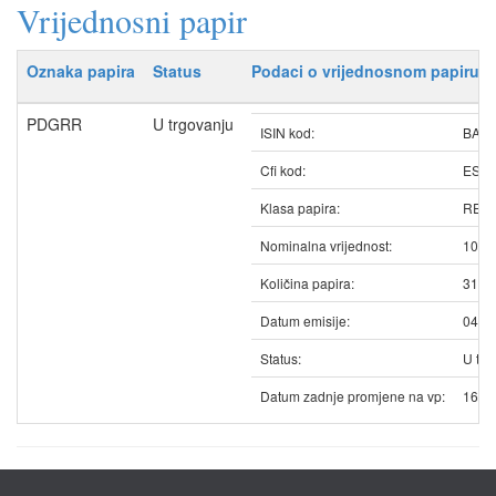
Vrijednosni papir
Oznaka papira
Status
Podaci o vrijednosnom papiru
PDGRR
U trgovanju
ISIN kod:
BAP
Cfi kod:
ESV
Klasa papira:
REDO
Nominalna vrijednost:
100.
Količina papira:
3125
Datum emisije:
04.0
Status:
U trg
Datum zadnje promjene na vp:
16.0