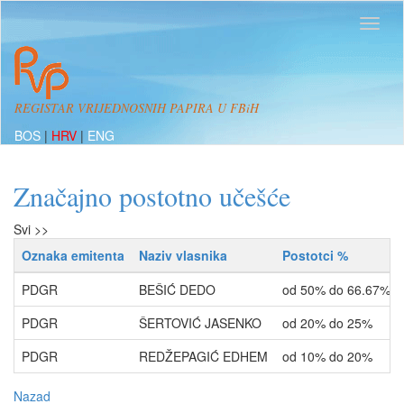
REGISTAR VRIJEDNOSNIH PAPIRA U FBiH
BOS
|
HRV
|
ENG
Značajno postotno učešće
Svi >>
Oznaka emitenta
Naziv vlasnika
Postotci %
PDGR
BEŠIĆ DEDO
od 50% do 66.67%
PDGR
ŠERTOVIĆ JASENKO
od 20% do 25%
PDGR
REDŽEPAGIĆ EDHEM
od 10% do 20%
Nazad