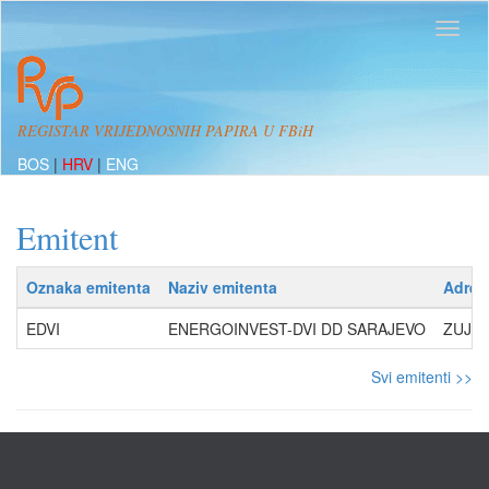
REGISTAR VRIJEDNOSNIH PAPIRA U FBiH
BOS
|
HRV
|
ENG
Emitent
Oznaka emitenta
Naziv emitenta
Adres
EDVI
ENERGOINVEST-DVI DD SARAJEVO
ZUJEV
Svi emitenti >>