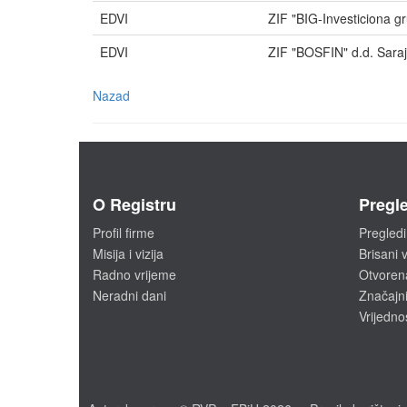
EDVI
ZIF "BIG-Investiciona g
EDVI
ZIF "BOSFIN" d.d. Sara
Nazad
O Registru
Pregle
Profil firme
Pregledi
Misija i vizija
Brisani v
Radno vrijeme
Otvoren
Neradni dani
Značajni
Vrijedno