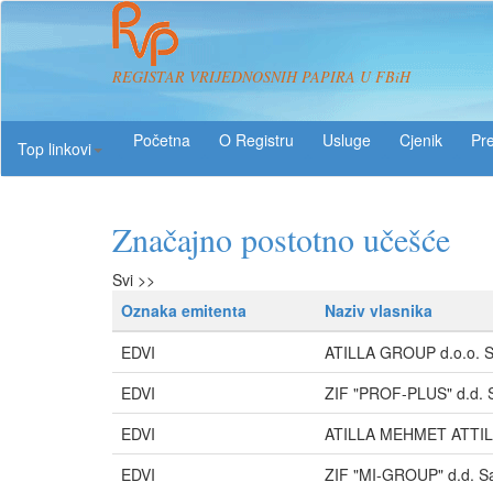
REGISTAR VRIJEDNOSNIH PAPIRA U FBiH
O Registru
Usluge
Pre
Top linkovi
Značajno postotno učešće
Svi >>
Oznaka emitenta
Naziv vlasnika
EDVI
ATILLA GROUP d.o.o. S
EDVI
ZIF "PROF-PLUS" d.d. 
EDVI
ATILLA MEHMET ATTI
EDVI
ZIF "MI-GROUP" d.d. S