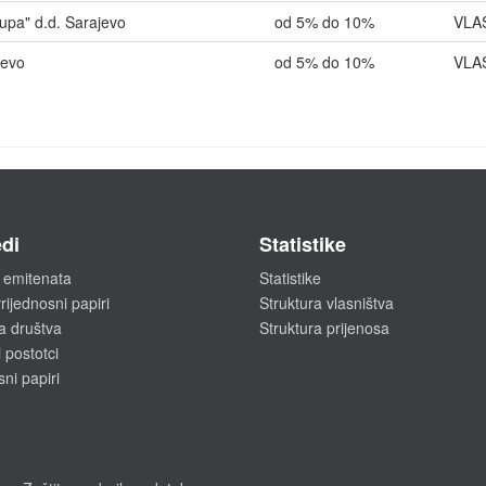
rupa" d.d. Sarajevo
od 5% do 10%
VLA
jevo
od 5% do 10%
VLA
di
Statistike
 emitenata
Statistike
rijednosni papiri
Struktura vlasništva
a društva
Struktura prijenosa
 postotci
sni papiri