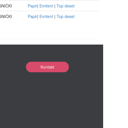
SNIČKI
Papir
|
Emitent
|
Top deset
SNIČKI
Papir
|
Emitent
|
Top deset
Kontakt