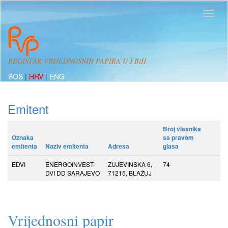
REGISTAR VRIJEDNOSNIH PAPIRA U FBiH
BOS
|
HRV
|
ENG
Emitent
Broj vlasnika
Oznaka
sa pravom
emitenta
Naziv emitenta
Adresa
glasa
EDVI
ENERGOINVEST-
ZUJEVINSKA 6,
74
DVI DD SARAJEVO
71215, BLAŽUJ
Vrijednosni papir