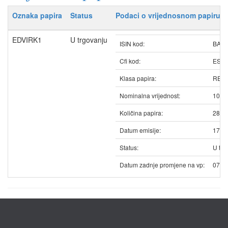
Oznaka papira
Status
Podaci o vrijednosnom papiru
EDVIRK1
U trgovanju
ISIN kod:
BAED
Cfi kod:
ESV
Klasa papira:
REDO
Nominalna vrijednost:
10.4
Količina papira:
2868
Datum emisije:
17.0
Status:
U trg
Datum zadnje promjene na vp:
07.0