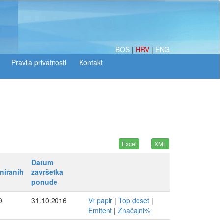
BOS
|
HRV
|
ENG
Datum
niranih
završetka
ponude
9
31.10.2016
Vr papir
|
Top deset
|
Emitent
|
Značajni%