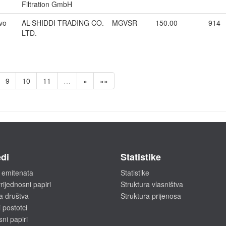
Filtration GmbH
vo
AL-SHIDDI TRADING CO.
MGVSR
150.00
914
LTD.
9
10
11
…
»
»»
di
Statistike
 emitenata
Statistike
rijednosni papiri
Struktura vlasništva
a društva
Struktura prijenosa
 postotci
sni papiri