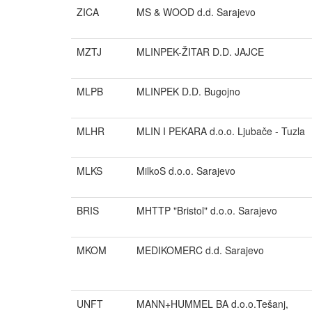
ZICA
MS & WOOD d.d. Sarajevo
MZTJ
MLINPEK-ŽITAR D.D. JAJCE
MLPB
MLINPEK D.D. Bugojno
MLHR
MLIN I PEKARA d.o.o. Ljubače - Tuzla
MLKS
MilkoS d.o.o. Sarajevo
BRIS
MHTTP "Bristol" d.o.o. Sarajevo
MKOM
MEDIKOMERC d.d. Sarajevo
UNFT
MANN+HUMMEL BA d.o.o.Tešanj,