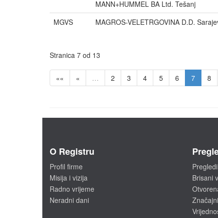
MANN+HUMMEL BA Ltd. Tešanj
MGVS
MAGROS-VELETRGOVINA D.D. Saraje
Stranica 7 od 13
««
«
…
2
3
4
5
6
7
8
O Registru
Pregle
Profil firme
Pregledi
Misija i vizija
Brisani v
Radno vrijeme
Otvoren
Neradni dani
Značajni
Vrijedno