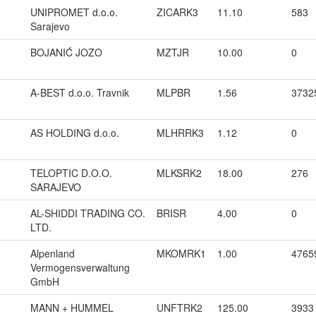
UNIPROMET d.o.o.
ZICARK3
11.10
583
Sarajevo
BOJANIĆ JOZO
MZTJR
10.00
0
A-BEST d.o.o. Travnik
MLPBR
1.56
3732
AS HOLDING d.o.o.
MLHRRK3
1.12
0
TELOPTIC D.O.O.
MLKSRK2
18.00
276
SARAJEVO
AL-SHIDDI TRADING CO.
BRISR
4.00
0
LTD.
Alpenland
MKOMRK1
1.00
4765
Vermogensverwaltung
GmbH
MANN + HUMMEL
UNFTRK2
125.00
3933