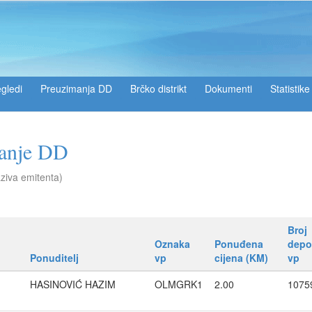
gledi
Preuzimanja DD
Brčko distrikt
Dokumenti
Statistike
manje DD
aziva emitenta)
Broj
Oznaka
Ponuđena
depo
Ponuditelj
vp
cijena (KM)
vp
HASINOVIĆ HAZIM
OLMGRK1
2.00
1075