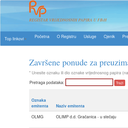
REGISTAR VRIJEDNOSNIH PAPIRA U FBiH
O Registru
Usluge
Pre
Top linkovi
Završene ponude za preuzi
* Unesite oznaku ili dio oznake vrijednosnog papira (n
Pretraga podataka:
Oznaka
emitenta
Naziv emitenta
OLMG
OLIMP d.d. Gračanica - u stečaju