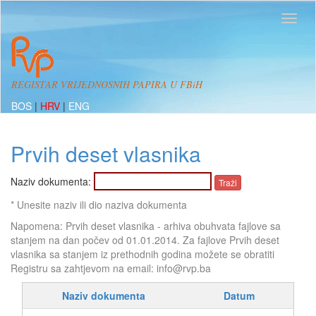
REGISTAR VRIJEDNOSNIH PAPIRA U FBiH
BOS
|
HRV
|
ENG
Prvih deset vlasnika
Naziv dokumenta:
* Unesite naziv ili dio naziva dokumenta
Napomena: Prvih deset vlasnika - arhiva obuhvata fajlove sa
stanjem na dan počev od 01.01.2014. Za fajlove Prvih deset
vlasnika sa stanjem iz prethodnih godina možete se obratiti
Registru sa zahtjevom na email: info@rvp.ba
Naziv dokumenta
Datum