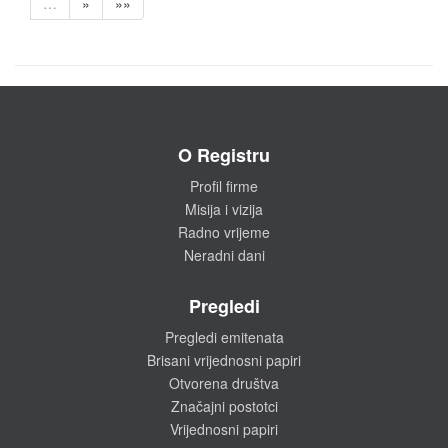
…
»
»»
O Registru
Profil firme
Misija i vizija
Radno vrijeme
Neradni dani
Pregledi
Pregledi emitenata
Brisani vrijednosni papiri
Otvorena društva
Značajni postotci
Vrijednosni papiri