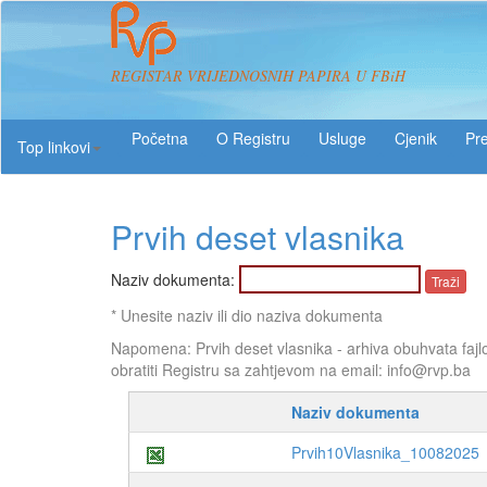
REGISTAR VRIJEDNOSNIH PAPIRA U FBiH
O Registru
Usluge
Pre
Top linkovi
Prvih deset vlasnika
Naziv dokumenta:
* Unesite naziv ili dio naziva dokumenta
Napomena: Prvih deset vlasnika - arhiva obuhvata fajl
obratiti Registru sa zahtjevom na email: info@rvp.ba
Naziv dokumenta
Prvih10Vlasnika_10082025