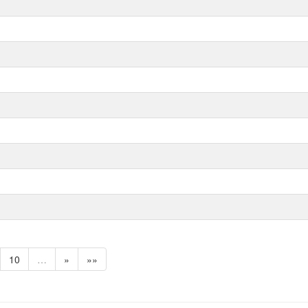
10
…
»
»»