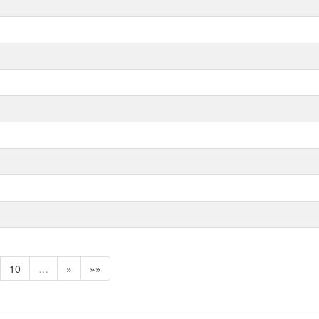
10
…
»
»»