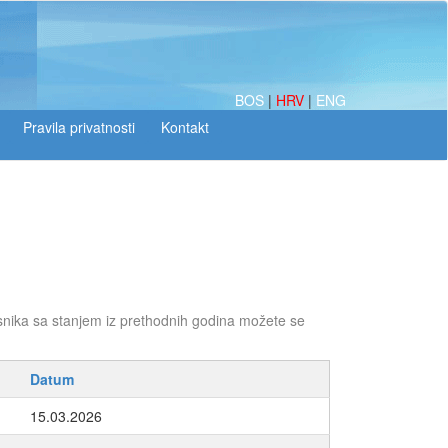
BOS
|
HRV
|
ENG
snika sa stanjem iz prethodnih godina možete se
Datum
15.03.2026