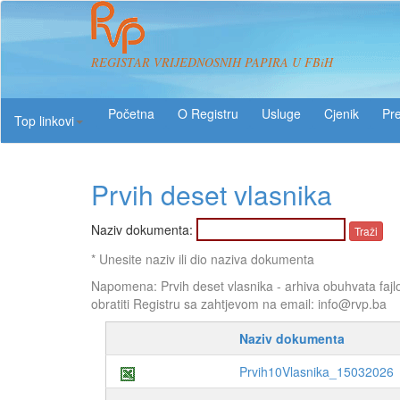
REGISTAR VRIJEDNOSNIH PAPIRA U FBiH
O Registru
Usluge
Pre
Top linkovi
Prvih deset vlasnika
Naziv dokumenta:
* Unesite naziv ili dio naziva dokumenta
Napomena: Prvih deset vlasnika - arhiva obuhvata fajl
obratiti Registru sa zahtjevom na email: info@rvp.ba
Naziv dokumenta
Prvih10Vlasnika_15032026