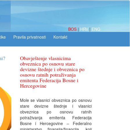
BOS
|
HRV
|
ENG
tike
Obavještenje vlasnicima
obveznica po osnovu stare
devizne štednje i obveznica po
osnovu ratnih potraživanja
emitenta Federacija Bosne i
Hercegovine
Mole se vlasnici obveznica po osnovu
stare devizne štednje i vlasnici
obveznica po osnovu ratnih
potraživanja emitenta Federacija
Bosne i Hercegovine – Federalno
ministarstvo finansija/financija, koji