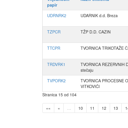
papir
UDRNRK2
UDARNIK d.d. Breza
TZPCR
TŽP D.D. CAZIN
TTCPR
TVORNICA TRIKOTAŽE ČA
TRDVRK1
TVORNICA REZERVNIH DI
stečaju
TVPORK2
TVORNICA PROCESNE 
VITKOVIĆI
Stranica 15 od 104
««
«
…
10
11
12
13
1