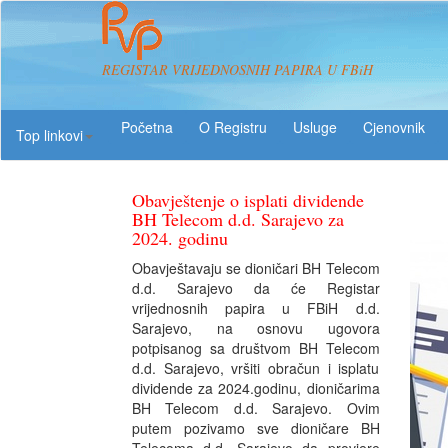
REGISTAR VRIJEDNOSNIH PAPIRA U FBiH
O Registru
Usluge
Top linkovi
Obavještenje o isplati dividende
BH Telecom d.d. Sarajevo za
2024. godinu
Obavještavaju se dioničari BH Telecom
d.d. Sarajevo da će Registar
vrijednosnih papira u FBiH d.d.
Sarajevo, na osnovu ugovora
potpisanog sa društvom BH Telecom
d.d. Sarajevo, vršiti obračun i isplatu
dividende za 2024.godinu, dioničarima
BH Telecom d.d. Sarajevo. Ovim
putem pozivamo sve dioničare BH