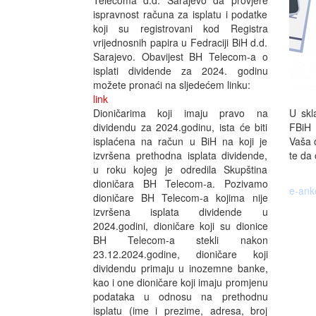
Telecoma d.d. Sarajevo da provjere
ispravnost računa za isplatu i podatke
koji su registrovani kod Registra
vrijednosnih papira u Fedraciji BiH d.d.
Sarajevo. Obavijest BH Telecom-a o
isplati dividende za 2024. godinu
možete pronaći na sljedećem linku:
link
U skl
Dioničarima koji imaju pravo na
FBiH 
dividendu za 2024.godinu, ista će biti
Vaša o
isplaćena na račun u BiH na koji je
te da 
izvršena prethodna isplata dividende,
u roku kojeg je odredila Skupština
dioničara BH Telecom-a. Pozivamo
e-ank
dioničare BH Telecom-a kojima nije
izvršena isplata dividende u
2024.godini, dioničare koji su dionice
BH Telecom-a stekli nakon
23.12.2024.godine, dioničare koji
dividendu primaju u inozemne banke,
kao i one dioničare koji imaju promjenu
podataka u odnosu na prethodnu
isplatu (ime i prezime, adresa, broj