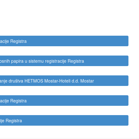
acije Registra
nosnih papira u sistemu registracije Registra
manje društva HETMOS Mostar-Hoteli d.d. Mostar
acije Registra
ije Registra