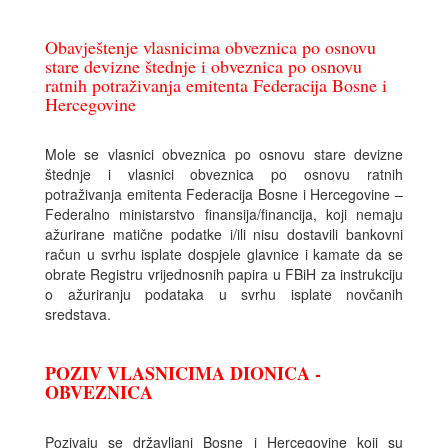
Obavještenje vlasnicima obveznica po osnovu
stare devizne štednje i obveznica po osnovu
ratnih potraživanja emitenta Federacija Bosne i
Hercegovine
Mole se vlasnici obveznica po osnovu stare devizne
štednje i vlasnici obveznica po osnovu ratnih
potraživanja emitenta Federacija Bosne i Hercegovine –
Federalno ministarstvo finansija/financija, koji nemaju
ažurirane matične podatke i/ili nisu dostavili bankovni
račun u svrhu isplate dospjele glavnice i kamate da se
obrate Registru vrijednosnih papira u FBiH za instrukciju
o ažuriranju podataka u svrhu isplate novčanih
sredstava.
POZIV VLASNICIMA DIONICA -
OBVEZNICA
Pozivaju se državljani Bosne i Hercegovine koji su