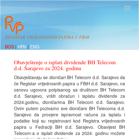
REGISTAR VRIJEDNOSNIH PAPIRA U FBiH
BOS
|
HRV
|
ENG
Obavještenje o isplati dividende BH Telecom
d.d. Sarajevo za 2024. godinu
Obavještavaju se dioničari BH Telecom d.d. Sarajevo da
će Registar vrijednosnih papira u FBiH d.d. Sarajevo, na
osnovu ugovora potpisanog sa društvom BH Telecom
d.d. Sarajevo, vršiti obračun i isplatu dividende za
2024.godinu, dioničarima BH Telecom d.d. Sarajevo.
Ovim putem pozivamo sve dioničare BH Telecoma d.d.
Sarajevo da provjere ispravnost računa za isplatu i
podatke koji su registrovani kod Registra vrijednosnih
papira u Fedraciji BiH d.d. Sarajevo. Obavijest BH
Telecom-a o isplati dividende za 2024. godinu možete