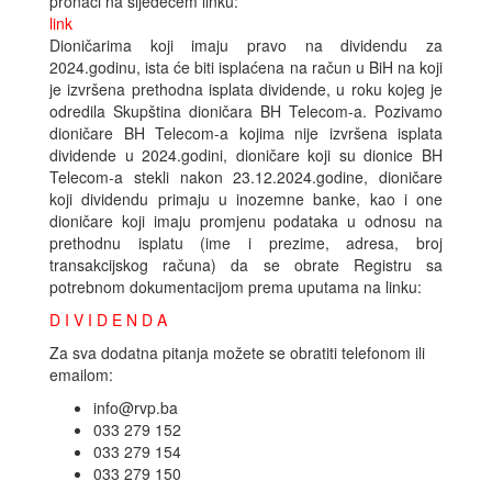
pronaći na sljedećem linku:
link
Dioničarima koji imaju pravo na dividendu za
2024.godinu, ista će biti isplaćena na račun u BiH na koji
je izvršena prethodna isplata dividende, u roku kojeg je
odredila Skupština dioničara BH Telecom-a. Pozivamo
dioničare BH Telecom-a kojima nije izvršena isplata
dividende u 2024.godini, dioničare koji su dionice BH
Telecom-a stekli nakon 23.12.2024.godine, dioničare
koji dividendu primaju u inozemne banke, kao i one
dioničare koji imaju promjenu podataka u odnosu na
prethodnu isplatu (ime i prezime, adresa, broj
transakcijskog računa) da se obrate Registru sa
potrebnom dokumentacijom prema uputama na linku:
D I V I D E N D A
Za sva dodatna pitanja možete se obratiti telefonom ili
emailom:
info@rvp.ba
033 279 152
033 279 154
033 279 150