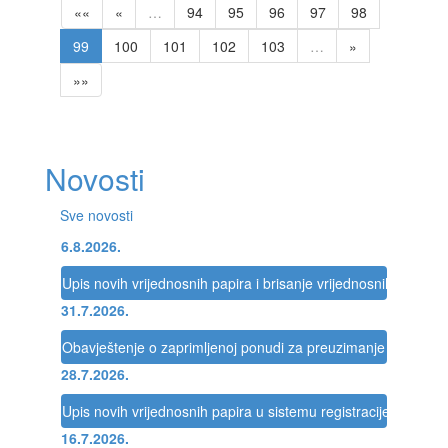
««
«
…
94
95
96
97
98
99
100
101
102
103
…
»
»»
Novosti
Sve novosti
6.8.2026.
Upis novih vrijednosnih papira i brisanje vrijednosnih papira 
31.7.2026.
Obavještenje o zaprimljenoj ponudi za preuzimanje društva
28.7.2026.
Upis novih vrijednosnih papira u sistemu registracije Registra
16.7.2026.