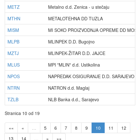
METZ
Metalno d.d. Zenica - u stečaju
MTHN
METALOTEHNA DD TUZLA
MISM
MI SOKO PROIZVODNJA OPREME DD MOSTAR
MLPB
MLINPEK D.D. Bugojno
MZTJ
MLINPEK-ŽITAR D.D. JAJCE
MLUS
MPI "MLIN" d.d. Ustikolina
NPOS
NAPREDAK OSIGURANJE D.D. SARAJEVO - u 
NTRN
NATRON d.d. Maglaj
TZLB
NLB Banka d.d., Sarajevo
Stranica 10 od 19
««
«
…
5
6
7
8
9
10
11
12
13
14
…
»
»»