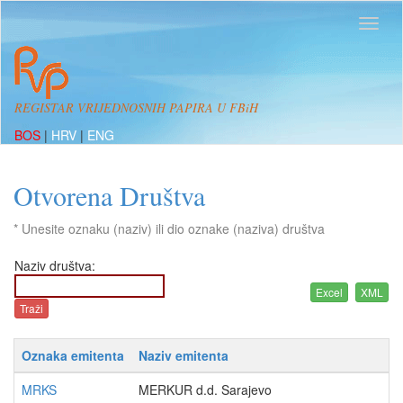
REGISTAR VRIJEDNOSNIH PAPIRA U FBiH
BOS
|
HRV
|
ENG
Otvorena Društva
* Unesite oznaku (naziv) ili dio oznake (naziva) društva
Naziv društva:
Oznaka emitenta
Naziv emitenta
MRKS
MERKUR d.d. Sarajevo