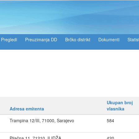
Pregledi
Preuzimanja DD
Brčko distrikt
Dokumenti
Statis
Ukupan broj
Adresa emitenta
vlasnika
Trampina 12/III, 71000, Sarajevo
584
Pijačna 11, 71210, ILIDŽA
420