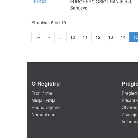
EHOS
EUROHERC OSIGURANJE d.d.
Sarajevo
Stranica 15 od 19
««
«
…
10
11
12
13
14
1
O Registru
Pregle
Profil firme
Pregledi
Misija i vizija
Brisani v
Radno vrijeme
Otvoren
Neradni dani
Značajni
Vrijedno