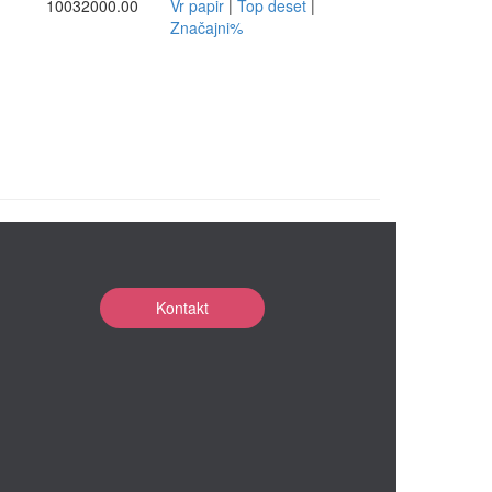
10032000.00
Vr papir
|
Top deset
|
Značajni%
Kontakt