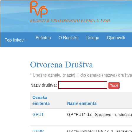
REGISTAR VRIJEDNOSNIH PAPIRA U FBiH
O Registru
Usluge
Top linkovi
Otvorena Društva
* Unesite oznaku (naziv) ili dio oznake (naziva) društva
Naziv društva:
Oznaka
emitenta
Naziv emitenta
GPUT
GP "PUT" d.d. Sarajevo - u stečaju
GPBP
GP "BOSNAPUTEVI" d.d. Sarajevo