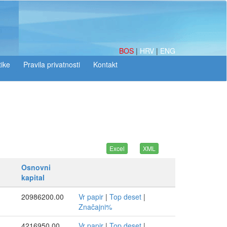
BOS
|
HRV
|
ENG
tike
Osnovni
kapital
20986200.00
Vr papir
|
Top deset
|
Značajni%
4216950.00
Vr papir
|
Top deset
|