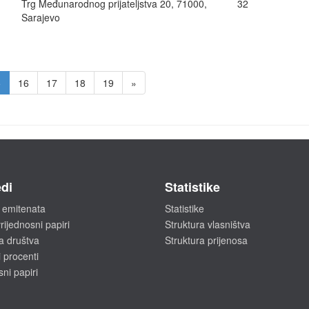
Trg Međunarodnog prijateljstva 20, 71000,
32
Sarajevo
5
16
17
18
19
»
di
Statistike
 emitenata
Statistike
rijednosni papiri
Struktura vlasništva
a društva
Struktura prijenosa
 procenti
sni papiri