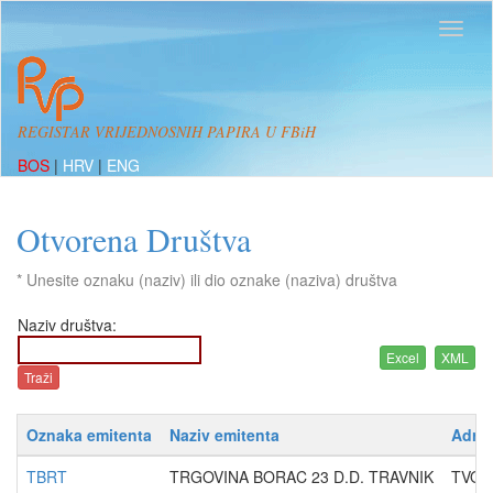
REGISTAR VRIJEDNOSNIH PAPIRA U FBiH
BOS
|
HRV
|
ENG
Otvorena Društva
* Unesite oznaku (naziv) ili dio oznake (naziva) društva
Naziv društva:
Oznaka emitenta
Naziv emitenta
Adres
TBRT
TRGOVINA BORAC 23 D.D. TRAVNIK
TVOR