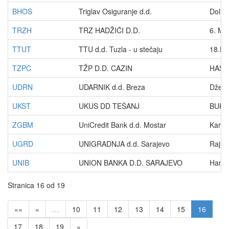
BHOS
Triglav Osiguranje d.d.
Dolin
TRZH
TRZ HADŽIĆI D.D.
6. MA
TTUT
TTU d.d. Tuzla - u stečaju
18.Hr
TZPC
TŽP D.D. CAZIN
HASA
UDRN
UDARNIK d.d. Breza
Džema
UKST
UKUS DD TEŠANJ
BUKV
ZGBM
UniCredit Bank d.d. Mostar
Kardi
UGRD
UNIGRADNJA d.d. Sarajevo
Rajlo
UNIB
UNION BANKA D.D. SARAJEVO
Hamdi
Stranica 16 od 19
««
«
…
10
11
12
13
14
15
16
17
18
19
»