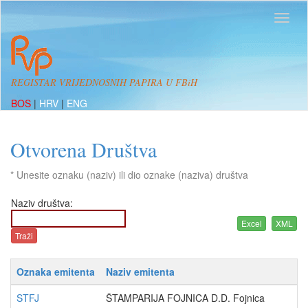
REGISTAR VRIJEDNOSNIH PAPIRA U FBiH
BOS
|
HRV
|
ENG
Otvorena Društva
* Unesite oznaku (naziv) ili dio oznake (naziva) društva
Naziv društva:
Oznaka emitenta
Naziv emitenta
STFJ
ŠTAMPARIJA FOJNICA D.D. Fojnica