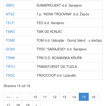
SMPJ
ŠUMAPROJEKT d.d. Sarajevo
NTGZ
T.p. "NOVA TRGOVINA" d.d. Žepče
TELP
TEO d.d. Sarajevo
TMKO
TMK DD KONJIC
TOME
TOM d.d. Uskoplje - Gornji Vakuf - u stečaju
DCNS
TPDC "SARAJEVO" d.d. Sarajevo
TPMK
TPM D.D. BOSANSKA KRUPA
TRTU
TRANSTURIST DD TUZLA
TRGC
TRGOCOOP d.d. Ljubuški
Stranica 15 od 19
««
«
…
10
11
12
13
14
15
16
17
18
19
»