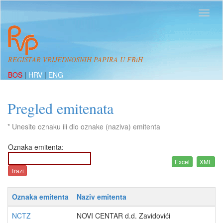
REGISTAR VRIJEDNOSNIH PAPIRA U FBiH
BOS
|
HRV
|
ENG
Pregled emitenata
* Unesite oznaku ili dio oznake (naziva) emitenta
Oznaka emitenta:
Oznaka emitenta
Naziv emitenta
NCTZ
NOVI CENTAR d.d. Zavidovići