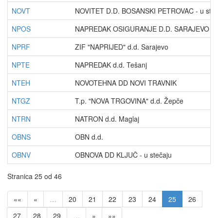
NOVT
NOVITET D.D. BOSANSKI PETROVAC - u steč
NPOS
NAPREDAK OSIGURANJE D.D. SARAJEVO - u 
NPRF
ZIF "NAPRIJED" d.d. Sarajevo
NPTE
NAPREDAK d.d. Tešanj
NTEH
NOVOTEHNA DD NOVI TRAVNIK
NTGZ
T.p. "NOVA TRGOVINA" d.d. Žepče
NTRN
NATRON d.d. Maglaj
OBNS
OBN d.d.
OBNV
OBNOVA DD KLJUČ - u stečaju
Stranica 25 od 46
««
«
…
20
21
22
23
24
25
26
27
28
29
…
»
»»