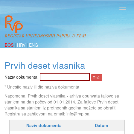
REGISTAR VRIJEDNOSNIH PAPIRA U FBiH
BOS
|
HRV
|
ENG
Prvih deset vlasnika
Naziv dokumenta:
* Unesite naziv ili dio naziva dokumenta
Napomena: Prvih deset vlasnika - arhiva obuhvata fajlove sa
stanjem na dan počev od 01.01.2014. Za fajlove Prvih deset
vlasnika sa stanjem iz prethodnih godina možete se obratiti
Registru sa zahtjevom na email: info@rvp.ba
Naziv dokumenta
Datum