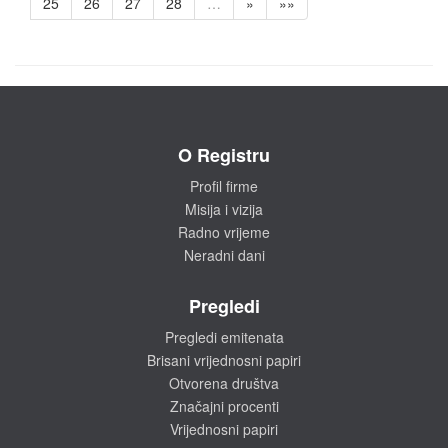
25
26
27
28
…
»
»»
O Registru
Profil firme
Misija i vizija
Radno vrijeme
Neradni dani
Pregledi
Pregledi emitenata
Brisani vrijednosni papiri
Otvorena društva
Značajni procenti
Vrijednosni papiri