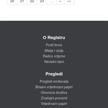
20
21
22
23
…
»
»»
O Registru
Profil firme
Misija i vizija
Radno vrijeme
Neradni dani
Pregledi
Pregledi emitenata
Brisani vrijednosni papiri
Otvorena društva
Značajni procenti
Vrijednosni papiri