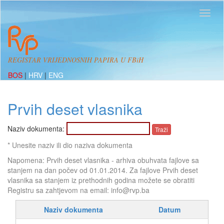
REGISTAR VRIJEDNOSNIH PAPIRA U FBiH
BOS
|
HRV
|
ENG
Prvih deset vlasnika
Naziv dokumenta:
* Unesite naziv ili dio naziva dokumenta
Napomena: Prvih deset vlasnika - arhiva obuhvata fajlove sa
stanjem na dan počev od 01.01.2014. Za fajlove Prvih deset
vlasnika sa stanjem iz prethodnih godina možete se obratiti
Registru sa zahtjevom na email: info@rvp.ba
Naziv dokumenta
Datum