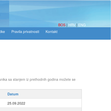
BOS
|
HRV
|
ENG
tike
snika sa stanjem iz prethodnih godina možete se
Datum
25.09.2022