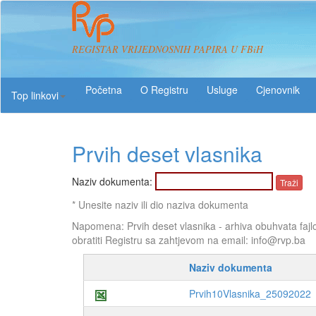
REGISTAR VRIJEDNOSNIH PAPIRA U FBiH
O Registru
Usluge
Top linkovi
Prvih deset vlasnika
Naziv dokumenta:
* Unesite naziv ili dio naziva dokumenta
Napomena: Prvih deset vlasnika - arhiva obuhvata fajl
obratiti Registru sa zahtjevom na email: info@rvp.ba
Naziv dokumenta
Prvih10Vlasnika_25092022