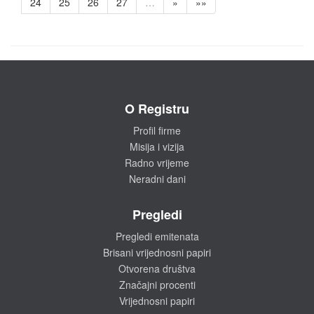
24
25
26
27
…
»
»»
O Registru
Profil firme
Misija i vizija
Radno vrijeme
Neradni dani
Pregledi
Pregledi emitenata
Brisani vrijednosni papiri
Otvorena društva
Značajni procenti
Vrijednosni papiri