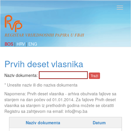
REGISTAR VRIJEDNOSNIH PAPIRA U FBiH
BOS
|
HRV
|
ENG
Prvih deset vlasnika
Naziv dokumenta:
* Unesite naziv ili dio naziva dokumenta
Napomena: Prvih deset vlasnika - arhiva obuhvata fajlove sa
stanjem na dan počev od 01.01.2014. Za fajlove Prvih deset
vlasnika sa stanjem iz prethodnih godina možete se obratiti
Registru sa zahtjevom na email: info@rvp.ba
Naziv dokumenta
Datum