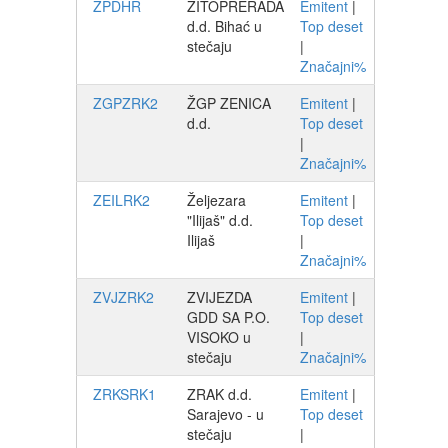
ZPDHR
ŽITOPRERADA
Emitent
|
d.d. Bihać u
Top deset
stečaju
|
Značajni%
ZGPZRK2
ŽGP ZENICA
Emitent
|
d.d.
Top deset
|
Značajni%
ZEILRK2
Željezara
Emitent
|
"Ilijaš" d.d.
Top deset
Ilijaš
|
Značajni%
ZVJZRK2
ZVIJEZDA
Emitent
|
GDD SA P.O.
Top deset
VISOKO u
|
stečaju
Značajni%
ZRKSRK1
ZRAK d.d.
Emitent
|
Sarajevo - u
Top deset
stečaju
|