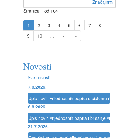
Značajni%
Stranica 1 od 104
1
2
3
4
5
6
7
8
9
10
…
»
»»
Novosti
Sve novosti
7.8.2026.
Upis novih vrijednosnih papira u sistemu registracije Reg
6.8.2026.
Upis novih vrijednosnih papira i brisanje vrijednosnih pap
31.7.2026.
Obavještenje o zaprimljenoj ponudi za preuzimanje dru