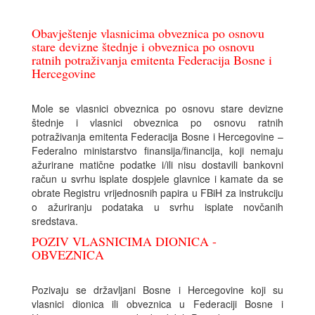
Obavještenje vlasnicima obveznica po osnovu
stare devizne štednje i obveznica po osnovu
ratnih potraživanja emitenta Federacija Bosne i
Hercegovine
Mole se vlasnici obveznica po osnovu stare devizne
štednje i vlasnici obveznica po osnovu ratnih
potraživanja emitenta Federacija Bosne i Hercegovine –
Federalno ministarstvo finansija/financija, koji nemaju
ažurirane matične podatke i/ili nisu dostavili bankovni
račun u svrhu isplate dospjele glavnice i kamate da se
obrate Registru vrijednosnih papira u FBiH za instrukciju
o ažuriranju podataka u svrhu isplate novčanih
sredstava.
POZIV VLASNICIMA DIONICA -
OBVEZNICA
Pozivaju se državljani Bosne i Hercegovine koji su
vlasnici dionica ili obveznica u Federaciji Bosne i