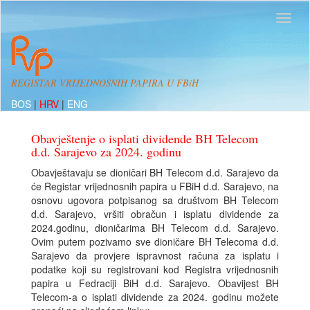
REGISTAR VRIJEDNOSNIH PAPIRA U FBiH
BOS
|
HRV
|
ENG
Obavještenje o isplati dividende BH Telecom
d.d. Sarajevo za 2024. godinu
Obavještavaju se dioničari BH Telecom d.d. Sarajevo da
će Registar vrijednosnih papira u FBiH d.d. Sarajevo, na
osnovu ugovora potpisanog sa društvom BH Telecom
d.d. Sarajevo, vršiti obračun i isplatu dividende za
2024.godinu, dioničarima BH Telecom d.d. Sarajevo.
Ovim putem pozivamo sve dioničare BH Telecoma d.d.
Sarajevo da provjere ispravnost računa za isplatu i
podatke koji su registrovani kod Registra vrijednosnih
papira u Fedraciji BiH d.d. Sarajevo. Obavijest BH
Telecom-a o isplati dividende za 2024. godinu možete