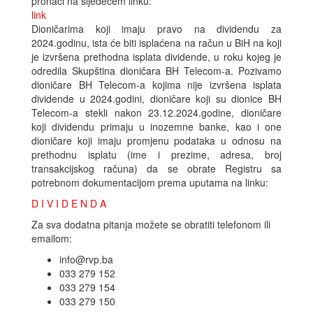
pronaći na sljedećem linku:
link
Dioničarima koji imaju pravo na dividendu za
2024.godinu, ista će biti isplaćena na račun u BiH na koji
je izvršena prethodna isplata dividende, u roku kojeg je
odredila Skupština dioničara BH Telecom-a. Pozivamo
dioničare BH Telecom-a kojima nije izvršena isplata
dividende u 2024.godini, dioničare koji su dionice BH
Telecom-a stekli nakon 23.12.2024.godine, dioničare
koji dividendu primaju u inozemne banke, kao i one
dioničare koji imaju promjenu podataka u odnosu na
prethodnu isplatu (ime i prezime, adresa, broj
transakcijskog računa) da se obrate Registru sa
potrebnom dokumentacijom prema uputama na linku:
D I V I D E N D A
Za sva dodatna pitanja možete se obratiti telefonom ili
emailom:
info@rvp.ba
033 279 152
033 279 154
033 279 150