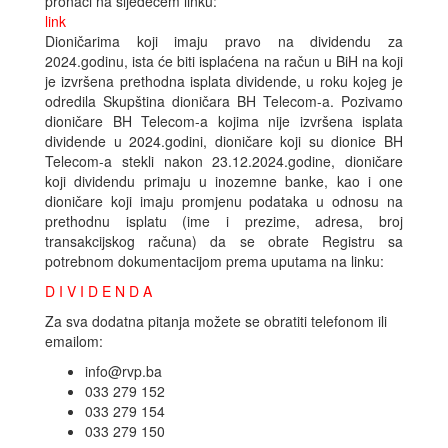
pronaći na sljedećem linku:
link
Dioničarima koji imaju pravo na dividendu za
2024.godinu, ista će biti isplaćena na račun u BiH na koji
je izvršena prethodna isplata dividende, u roku kojeg je
odredila Skupština dioničara BH Telecom-a. Pozivamo
dioničare BH Telecom-a kojima nije izvršena isplata
dividende u 2024.godini, dioničare koji su dionice BH
Telecom-a stekli nakon 23.12.2024.godine, dioničare
koji dividendu primaju u inozemne banke, kao i one
dioničare koji imaju promjenu podataka u odnosu na
prethodnu isplatu (ime i prezime, adresa, broj
transakcijskog računa) da se obrate Registru sa
potrebnom dokumentacijom prema uputama na linku:
D I V I D E N D A
Za sva dodatna pitanja možete se obratiti telefonom ili
emailom:
info@rvp.ba
033 279 152
033 279 154
033 279 150