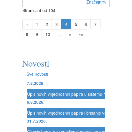
Značajni%
Stranica 4 od 104
«
1
2
3
4
5
6
7
8
9
10
…
»
»»
Novosti
Sve novosti
7.8.2026.
Upis novih vrijednosnih papira u sistemu registracije Reg
6.8.2026.
Upis novih vrijednosnih papira i brisanje vrijednosnih pap
31.7.2026.
Obavještenje o zaprimljenoj ponudi za preuzimanje dru