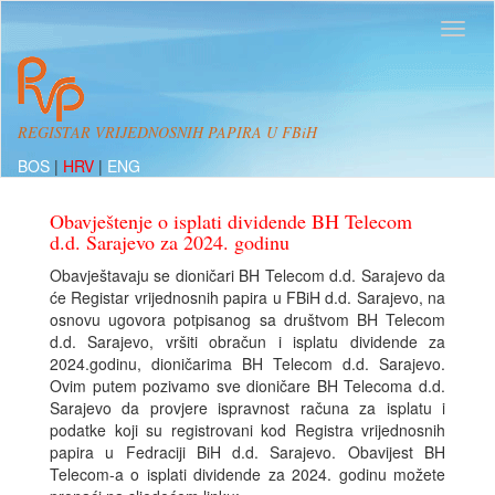
REGISTAR VRIJEDNOSNIH PAPIRA U FBiH
BOS
|
HRV
|
ENG
Obavještenje o isplati dividende BH Telecom
d.d. Sarajevo za 2024. godinu
Obavještavaju se dioničari BH Telecom d.d. Sarajevo da
će Registar vrijednosnih papira u FBiH d.d. Sarajevo, na
osnovu ugovora potpisanog sa društvom BH Telecom
d.d. Sarajevo, vršiti obračun i isplatu dividende za
2024.godinu, dioničarima BH Telecom d.d. Sarajevo.
Ovim putem pozivamo sve dioničare BH Telecoma d.d.
Sarajevo da provjere ispravnost računa za isplatu i
podatke koji su registrovani kod Registra vrijednosnih
papira u Fedraciji BiH d.d. Sarajevo. Obavijest BH
Telecom-a o isplati dividende za 2024. godinu možete