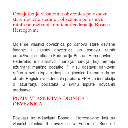
Obavještenje vlasnicima obveznica po osnovu
stare devizne štednje i obveznica po osnovu
ratnih potraživanja emitenta Federacija Bosne i
Hercegovine
Mole se vlasnici obveznica po osnovu stare devizne
štednje i vlasnici obveznica po osnovu ratnih
potraživanja emitenta Federacija Bosne i Hercegovine –
Federalno ministarstvo finansija/financija, koji nemaju
ažurirane matične podatke i/ili nisu dostavili bankovni
račun u svrhu isplate dospjele glavnice i kamate da se
obrate Registru vrijednosnih papira u FBiH za instrukciju
o ažuriranju podataka u svrhu isplate novčanih
sredstava.
POZIV VLASNICIMA DIONICA -
OBVEZNICA
Pozivaju se državljani Bosne i Hercegovine koji su
vlasnici dionica ili obveznica u Federaciji Bosne i