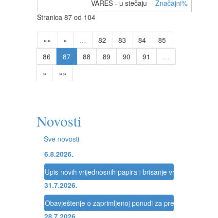
VAREŠ - u stečaju
Značajni%
Stranica 87 od 104
««
«
…
82
83
84
85
86
87
88
89
90
91
…
»
»»
Novosti
Sve novosti
6.8.2026.
Upis novih vrijednosnih papira i brisanje vrijednosnih pap
31.7.2026.
Obavještenje o zaprimljenoj ponudi za preuzimanje dru
28.7.2026.