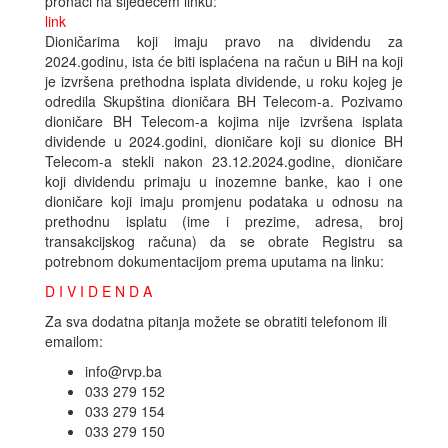
pronaći na sljedećem linku:
link
Dioničarima koji imaju pravo na dividendu za
2024.godinu, ista će biti isplaćena na račun u BiH na koji
je izvršena prethodna isplata dividende, u roku kojeg je
odredila Skupština dioničara BH Telecom-a. Pozivamo
dioničare BH Telecom-a kojima nije izvršena isplata
dividende u 2024.godini, dioničare koji su dionice BH
Telecom-a stekli nakon 23.12.2024.godine, dioničare
koji dividendu primaju u inozemne banke, kao i one
dioničare koji imaju promjenu podataka u odnosu na
prethodnu isplatu (ime i prezime, adresa, broj
transakcijskog računa) da se obrate Registru sa
potrebnom dokumentacijom prema uputama na linku:
D I V I D E N D A
Za sva dodatna pitanja možete se obratiti telefonom ili
emailom:
info@rvp.ba
033 279 152
033 279 154
033 279 150