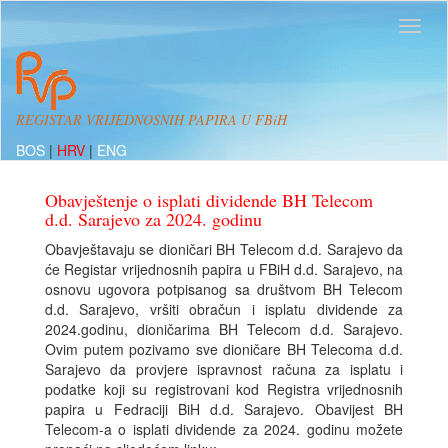
REGISTAR VRIJEDNOSNIH PAPIRA U FBiH
BOS
|
HRV
|
ENG
Obavještenje o isplati dividende BH Telecom
d.d. Sarajevo za 2024. godinu
Obavještavaju se dioničari BH Telecom d.d. Sarajevo da
će Registar vrijednosnih papira u FBiH d.d. Sarajevo, na
osnovu ugovora potpisanog sa društvom BH Telecom
d.d. Sarajevo, vršiti obračun i isplatu dividende za
2024.godinu, dioničarima BH Telecom d.d. Sarajevo.
Ovim putem pozivamo sve dioničare BH Telecoma d.d.
Sarajevo da provjere ispravnost računa za isplatu i
podatke koji su registrovani kod Registra vrijednosnih
papira u Fedraciji BiH d.d. Sarajevo. Obavijest BH
Telecom-a o isplati dividende za 2024. godinu možete