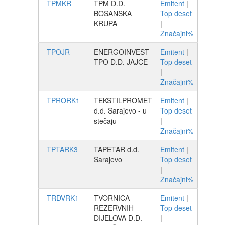
TPMKR
TPM D.D.
Emitent
|
BOSANSKA
Top deset
KRUPA
|
Značajni%
TPOJR
ENERGOINVEST
Emitent
|
TPO D.D. JAJCE
Top deset
|
Značajni%
TPRORK1
TEKSTILPROMET
Emitent
|
d.d. Sarajevo - u
Top deset
stečaju
|
Značajni%
TPTARK3
TAPETAR d.d.
Emitent
|
Sarajevo
Top deset
|
Značajni%
TRDVRK1
TVORNICA
Emitent
|
REZERVNIH
Top deset
DIJELOVA D.D.
|