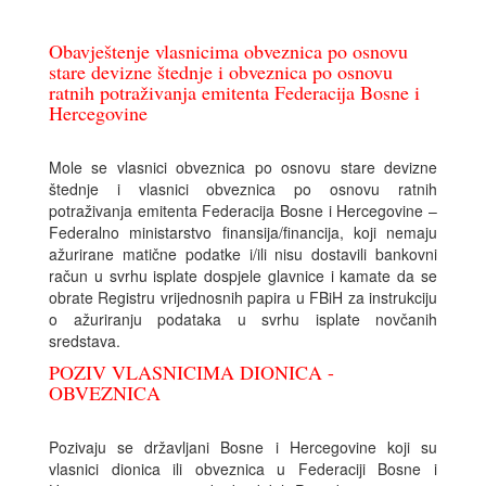
Obavještenje vlasnicima obveznica po osnovu
stare devizne štednje i obveznica po osnovu
ratnih potraživanja emitenta Federacija Bosne i
Hercegovine
Mole se vlasnici obveznica po osnovu stare devizne
štednje i vlasnici obveznica po osnovu ratnih
potraživanja emitenta Federacija Bosne i Hercegovine –
Federalno ministarstvo finansija/financija, koji nemaju
ažurirane matične podatke i/ili nisu dostavili bankovni
račun u svrhu isplate dospjele glavnice i kamate da se
obrate Registru vrijednosnih papira u FBiH za instrukciju
o ažuriranju podataka u svrhu isplate novčanih
sredstava.
POZIV VLASNICIMA DIONICA -
OBVEZNICA
Pozivaju se državljani Bosne i Hercegovine koji su
vlasnici dionica ili obveznica u Federaciji Bosne i