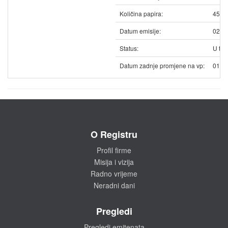
Količina papira:
4512
Datum emisije:
02.0
Status:
U trg
Datum zadnje promjene na vp:
01.0
O Registru
Profil firme
Misija i vizija
Radno vrijeme
Neradni dani
Pregledi
Pregledi emitenata