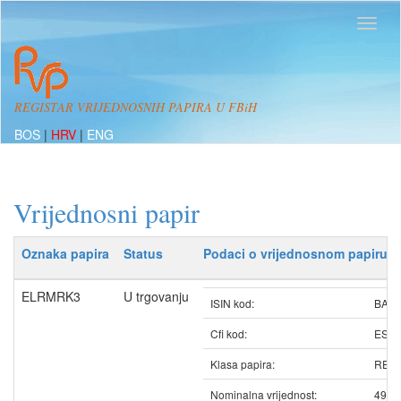
REGISTAR VRIJEDNOSNIH PAPIRA U FBiH
BOS
|
HRV
|
ENG
Vrijednosni papir
Oznaka papira
Status
Podaci o vrijednosnom papiru
ELRMRK3
U trgovanju
ISIN kod:
BAE
Cfi kod:
ESV
Klasa papira:
REDO
Nominalna vrijednost:
49.0