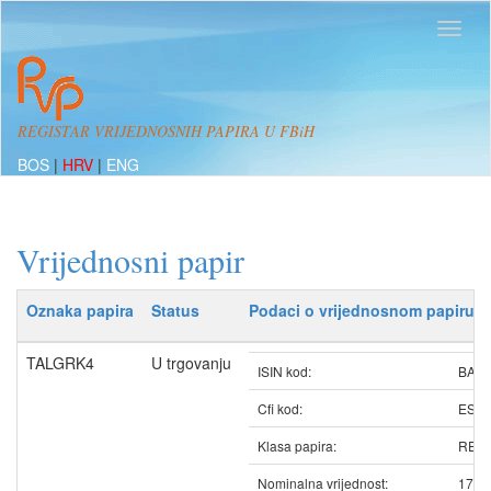
REGISTAR VRIJEDNOSNIH PAPIRA U FBiH
BOS
|
HRV
|
ENG
Vrijednosni papir
Oznaka papira
Status
Podaci o vrijednosnom papiru
TALGRK4
U trgovanju
ISIN kod:
BATA
Cfi kod:
ESV
Klasa papira:
REDO
Nominalna vrijednost:
17.9