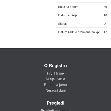
Količina papira:
7985
Datum emisije:
10.1
Status:
U trg
Datum zadnje promjene na vp:
17.0
O Registru
Profil firme
Misija i vizija
Radno vrijeme
Neradni dani
Pregledi
Pregledi emitenata