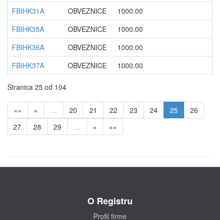
FBIHK31A
OBVEZNICE
1000.00
10
FBIHK35A
OBVEZNICE
1000.00
23
FBIHK36A
OBVEZNICE
1000.00
28
FBIHK37A
OBVEZNICE
1000.00
09
Stranica 25 od 104
««
«
…
20
21
22
23
24
25
26
27
28
29
…
»
»»
O Registru
Profil firme