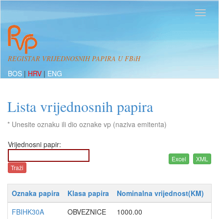
REGISTAR VRIJEDNOSNIH PAPIRA U FBiH
BOS
|
HRV
|
ENG
Lista vrijednosnih papira
* Unesite oznaku ili dio oznake vp (naziva emitenta)
Vrijednosni papir:
Oznaka papira
Klasa papira
Nominalna vrijednost(KM)
Da
FBIHK30A
OBVEZNICE
1000.00
13