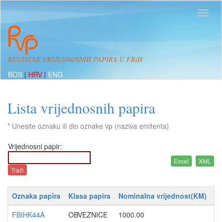
REGISTAR VRIJEDNOSNIH PAPIRA U FBiH
BOS
|
HRV
|
ENG
Lista vrijednosnih papira
* Unesite oznaku ili dio oznake vp (naziva emitenta)
Vrijednosni papir:
Oznaka papira
Klasa papira
Nominalna vrijednost(KM)
Da
FBIHK44A
OBVEZNICE
1000.00
24