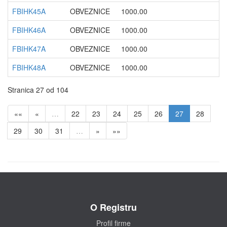
FBIHK45A
OBVEZNICE
1000.00
21
FBIHK46A
OBVEZNICE
1000.00
06
FBIHK47A
OBVEZNICE
1000.00
27
FBIHK48A
OBVEZNICE
1000.00
04
Stranica 27 od 104
««
«
…
22
23
24
25
26
27
28
29
30
31
…
»
»»
O Registru
Profil firme