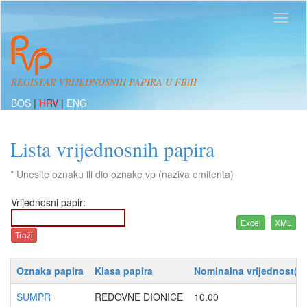
REGISTAR VRIJEDNOSNIH PAPIRA U FBiH
BOS
|
HRV
|
ENG
Lista vrijednosnih papira
* Unesite oznaku ili dio oznake vp (naziva emitenta)
Vrijednosni papir:
Oznaka papira
Klasa papira
Nominalna vrijednost(K
SUMPR
REDOVNE DIONICE
10.00