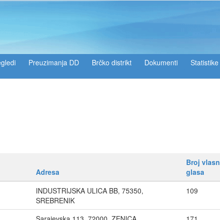
gledi
Preuzimanja DD
Brčko distrikt
Dokumenti
Statistike
Broj vlas
Adresa
glasa
INDUSTRIJSKA ULICA BB, 75350,
109
SREBRENIK
Sarajevska 113, 72000, ZENICA
171