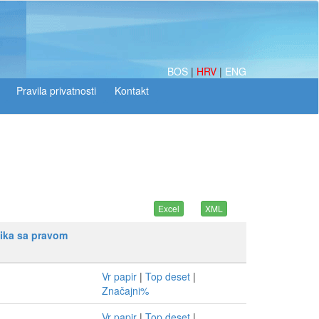
BOS
|
HRV
|
ENG
nika sa pravom
Vr papir
|
Top deset
|
Značajni%
Vr papir
|
Top deset
|