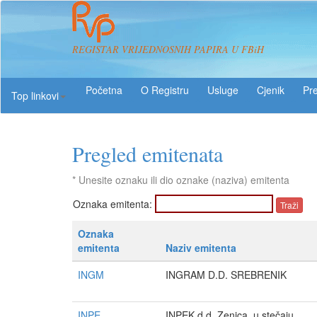
REGISTAR VRIJEDNOSNIH PAPIRA U FBiH
O Registru
Usluge
Pre
Top linkovi
Pregled emitenata
* Unesite oznaku ili dio oznake (naziva) emitenta
Oznaka emitenta:
Oznaka
emitenta
Naziv emitenta
INGM
INGRAM D.D. SREBRENIK
INPE
INPEK d.d. Zenica, u stečaju