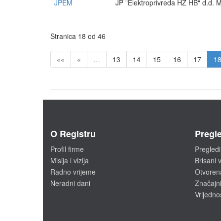
JPEM
JP "Elektroprivreda HZ HB" d.d. 
Stranica 18 od 46
««
«
…
13
14
15
16
17
1
O Registru
Pregle
Profil firme
Pregledi
Misija i vizija
Brisani v
Radno vrijeme
Otvoren
Neradni dani
Značajni
Vrijedno