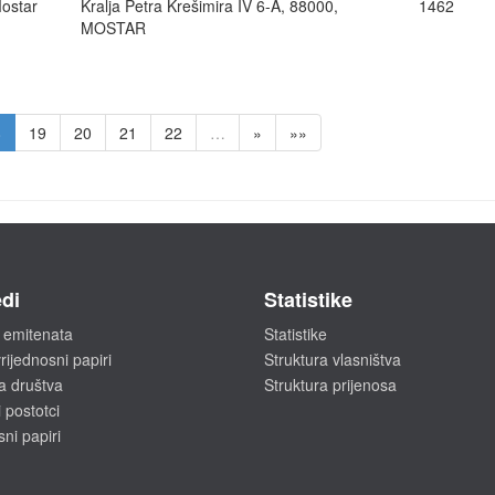
Mostar
Kralja Petra Krešimira IV 6-A, 88000,
1462
MOSTAR
8
19
20
21
22
…
»
»»
di
Statistike
 emitenata
Statistike
rijednosni papiri
Struktura vlasništva
a društva
Struktura prijenosa
 postotci
sni papiri