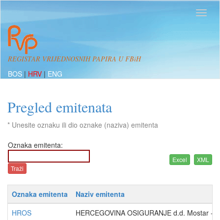
REGISTAR VRIJEDNOSNIH PAPIRA U FBiH
BOS
|
HRV
|
ENG
Pregled emitenata
* Unesite oznaku ili dio oznake (naziva) emitenta
Oznaka emitenta:
Oznaka emitenta
Naziv emitenta
HROS
HERCEGOVINA OSIGURANJE d.d. Mostar - u li