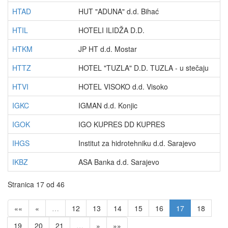
HTAD
HUT "ADUNA" d.d. Bihać
HTIL
HOTELI ILIDŽA D.D.
HTKM
JP HT d.d. Mostar
HTTZ
HOTEL "TUZLA" D.D. TUZLA - u stečaju
HTVI
HOTEL VISOKO d.d. Visoko
IGKC
IGMAN d.d. Konjic
IGOK
IGO KUPRES DD KUPRES
IHGS
Institut za hidrotehniku d.d. Sarajevo
IKBZ
ASA Banka d.d. Sarajevo
Stranica 17 od 46
««
«
…
12
13
14
15
16
17
18
19
20
21
…
»
»»