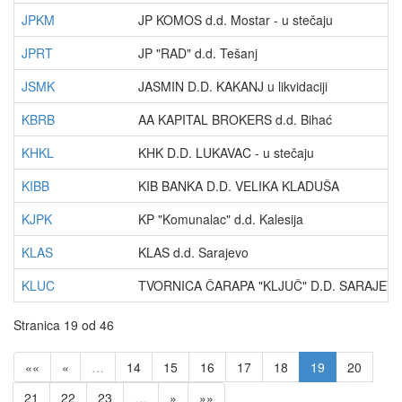
JPKM
JP KOMOS d.d. Mostar - u stečaju
JPRT
JP "RAD" d.d. Tešanj
JSMK
JASMIN D.D. KAKANJ u likvidaciji
KBRB
AA KAPITAL BROKERS d.d. Bihać
KHKL
KHK D.D. LUKAVAC - u stečaju
KIBB
KIB BANKA D.D. VELIKA KLADUŠA
KJPK
KP "Komunalac" d.d. Kalesija
KLAS
KLAS d.d. Sarajevo
KLUC
TVORNICA ČARAPA "KLJUČ" D.D. SARAJEV
Stranica 19 od 46
««
«
…
14
15
16
17
18
19
20
21
22
23
…
»
»»