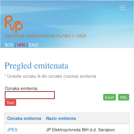
REGISTAR VRIJEDNOSNIH PAPIRA U FBiH
BOS
|
HRV
|
ENG
Pregled emitenata
* Unesite oznaku ili dio oznake (naziva) emitenta
Oznaka emitenta:
Oznaka emitenta
Naziv emitenta
JPES
JP Elektroprivreda BiH d.d. Sarajevo