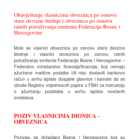
Obavještenje vlasnicima obveznica po osnovu
stare devizne štednje i obveznica po osnovu
ratnih potraživanja emitenta Federacija Bosne i
Hercegovine
Mole se vlasnici obveznica po osnovu stare devizne
štednje i vlasnici obveznica po osnovu ratnih
potraživanja emitenta Federacija Bosne i Hercegovine –
Federalno ministarstvo finansija/financija, koji nemaju
ažurirane matične podatke i/ili nisu dostavili bankovni
račun u svrhu isplate dospjele glavnice i kamate da se
obrate Registru vrijednosnih papira u FBiH za instrukciju
o ažuriranju podataka u svrhu isplate novčanih
sredstava.
POZIV VLASNICIMA DIONICA -
OBVEZNICA
Pozivaju se državljani Bosne i Hercegovine koji su