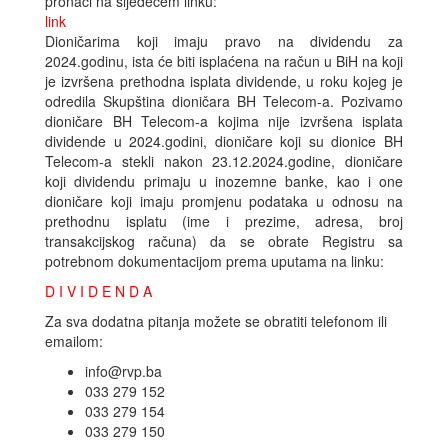
pronaći na sljedećem linku:
link
Dioničarima koji imaju pravo na dividendu za
2024.godinu, ista će biti isplaćena na račun u BiH na koji
je izvršena prethodna isplata dividende, u roku kojeg je
odredila Skupština dioničara BH Telecom-a. Pozivamo
dioničare BH Telecom-a kojima nije izvršena isplata
dividende u 2024.godini, dioničare koji su dionice BH
Telecom-a stekli nakon 23.12.2024.godine, dioničare
koji dividendu primaju u inozemne banke, kao i one
dioničare koji imaju promjenu podataka u odnosu na
prethodnu isplatu (ime i prezime, adresa, broj
transakcijskog računa) da se obrate Registru sa
potrebnom dokumentacijom prema uputama na linku:
D I V I D E N D A
Za sva dodatna pitanja možete se obratiti telefonom ili
emailom:
info@rvp.ba
033 279 152
033 279 154
033 279 150