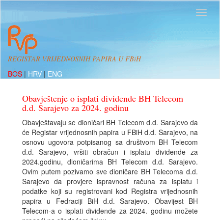
REGISTAR VRIJEDNOSNIH PAPIRA U FBiH
BOS
|
HRV
|
ENG
Obavještenje o isplati dividende BH Telecom
d.d. Sarajevo za 2024. godinu
Obavještavaju se dioničari BH Telecom d.d. Sarajevo da
će Registar vrijednosnih papira u FBiH d.d. Sarajevo, na
osnovu ugovora potpisanog sa društvom BH Telecom
d.d. Sarajevo, vršiti obračun i isplatu dividende za
2024.godinu, dioničarima BH Telecom d.d. Sarajevo.
Ovim putem pozivamo sve dioničare BH Telecoma d.d.
Sarajevo da provjere ispravnost računa za isplatu i
podatke koji su registrovani kod Registra vrijednosnih
papira u Fedraciji BiH d.d. Sarajevo. Obavijest BH
Telecom-a o isplati dividende za 2024. godinu možete