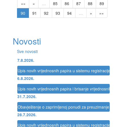
««
«
…
85
86
87
88
89
90
91
92
93
94
…
»
»»
Novosti
Sve novosti
7.8.2026.
Upis novih vrijednosnih papira u sistemu registracije Registra
6.8.2026.
Upis novih vrijednosnih papira i brisanje vrijednosnih papira 
31.7.2026.
Obavještenje o zaprimljenoj ponudi za preuzimanje društva
28.7.2026.
Upis novih vrijednosnih papira u sistemu registracije Registra