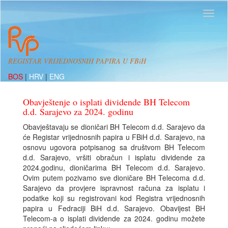
REGISTAR VRIJEDNOSNIH PAPIRA U FBiH
BOS
|
HRV
|
ENG
Obavještenje o isplati dividende BH Telecom
d.d. Sarajevo za 2024. godinu
Obavještavaju se dioničari BH Telecom d.d. Sarajevo da
će Registar vrijednosnih papira u FBiH d.d. Sarajevo, na
osnovu ugovora potpisanog sa društvom BH Telecom
d.d. Sarajevo, vršiti obračun i isplatu dividende za
2024.godinu, dioničarima BH Telecom d.d. Sarajevo.
Ovim putem pozivamo sve dioničare BH Telecoma d.d.
Sarajevo da provjere ispravnost računa za isplatu i
podatke koji su registrovani kod Registra vrijednosnih
papira u Fedraciji BiH d.d. Sarajevo. Obavijest BH
Telecom-a o isplati dividende za 2024. godinu možete