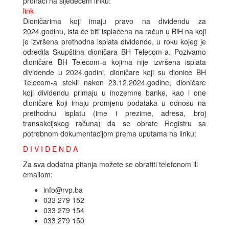
pronaći na sljedećem linku:
link
Dioničarima koji imaju pravo na dividendu za
2024.godinu, ista će biti isplaćena na račun u BiH na koji
je izvršena prethodna isplata dividende, u roku kojeg je
odredila Skupština dioničara BH Telecom-a. Pozivamo
dioničare BH Telecom-a kojima nije izvršena isplata
dividende u 2024.godini, dioničare koji su dionice BH
Telecom-a stekli nakon 23.12.2024.godine, dioničare
koji dividendu primaju u inozemne banke, kao i one
dioničare koji imaju promjenu podataka u odnosu na
prethodnu isplatu (ime i prezime, adresa, broj
transakcijskog računa) da se obrate Registru sa
potrebnom dokumentacijom prema uputama na linku:
D I V I D E N D A
Za sva dodatna pitanja možete se obratiti telefonom ili
emailom:
info@rvp.ba
033 279 152
033 279 154
033 279 150