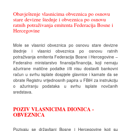
Obavještenje vlasnicima obveznica po osnovu
stare devizne štednje i obveznica po osnovu
ratnih potraživanja emitenta Federacija Bosne i
Hercegovine
Mole se vlasnici obveznica po osnovu stare devizne
štednje i vlasnici obveznica po osnovu ratnih
potraživanja emitenta Federacija Bosne i Hercegovine –
Federalno ministarstvo finansija/financija, koji nemaju
ažurirane matične podatke i/ili nisu dostavili bankovni
račun u svrhu isplate dospjele glavnice i kamate da se
obrate Registru vrijednosnih papira u FBiH za instrukciju
o ažuriranju podataka u svrhu isplate novčanih
sredstava.
POZIV VLASNICIMA DIONICA -
OBVEZNICA
Pozivaju se državljani Bosne i Hercegovine koji su