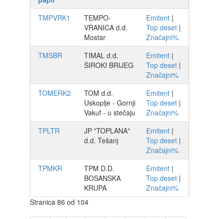
TMPVRK1
TEMPO-
Emitent
|
VRANICA d.d.
Top deset
|
Mostar
Značajni%
TMSBR
TIMAL d.d.
Emitent
|
ŠIROKI BRIJEG
Top deset
|
Značajni%
TOMERK2
TOM d.d.
Emitent
|
Uskoplje - Gornji
Top deset
|
Vakuf - u stečaju
Značajni%
TPLTR
JP "TOPLANA"
Emitent
|
d.d. Tešanj
Top deset
|
Značajni%
TPMKR
TPM D.D.
Emitent
|
BOSANSKA
Top deset
|
KRUPA
Značajni%
Stranica 86 od 104