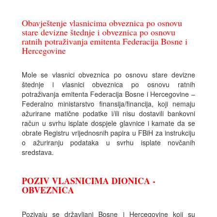
Obavještenje vlasnicima obveznica po osnovu
stare devizne štednje i obveznica po osnovu
ratnih potraživanja emitenta Federacija Bosne i
Hercegovine
Mole se vlasnici obveznica po osnovu stare devizne
štednje i vlasnici obveznica po osnovu ratnih
potraživanja emitenta Federacija Bosne i Hercegovine –
Federalno ministarstvo finansija/financija, koji nemaju
ažurirane matične podatke i/ili nisu dostavili bankovni
račun u svrhu isplate dospjele glavnice i kamate da se
obrate Registru vrijednosnih papira u FBiH za instrukciju
o ažuriranju podataka u svrhu isplate novčanih
sredstava.
POZIV VLASNICIMA DIONICA -
OBVEZNICA
Pozivaju se državljani Bosne i Hercegovine koji su