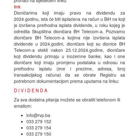
pronaći na sljedećem linku:
link
Dioničarima koji imaju pravo na dividendu za
2024.godinu, ista će biti isplaćena na račun u BiH na koji
je izvršena prethodna isplata dividende, u roku kojeg je
odredila Skupština dioničara BH Telecom-a. Pozivamo
dioničare BH Telecom-a kojima nije izvršena isplata
dividende u 2024.godini, dioničare koji su dionice BH
Telecom-a stekli nakon 23.12.2024.godine, dioničare
koji dividendu primaju u inozemne banke, kao i one
dioničare koji imaju promjenu podataka u odnosu na
prethodnu isplatu (ime i prezime, adresa, broj
transakcijskog računa) da se obrate Registru sa
potrebnom dokumentacijom prema uputama na linku:
D I V I D E N D A
Za sva dodatna pitanja možete se obratiti telefonom ili
emailom:
info@rvp.ba
033 279 152
033 279 154
033 279 150