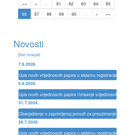
««
«
…
81
82
83
84
85
86
87
88
89
90
…
»
»»
Novosti
Sve novosti
7.8.2026.
Upis novih vrijednosnih papira u sistemu registracije Registra
6.8.2026.
Upis novih vrijednosnih papira i brisanje vrijednosnih papira 
31.7.2026.
Obavještenje o zaprimljenoj ponudi za preuzimanje društva
28.7.2026.
Upis novih vrijednosnih papira u sistemu registracije Registra