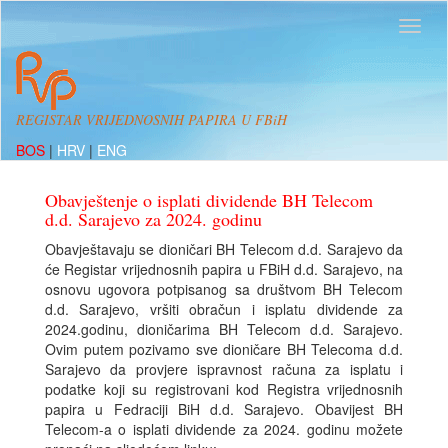
REGISTAR VRIJEDNOSNIH PAPIRA U FBiH
BOS
|
HRV
|
ENG
Obavještenje o isplati dividende BH Telecom
d.d. Sarajevo za 2024. godinu
Obavještavaju se dioničari BH Telecom d.d. Sarajevo da
će Registar vrijednosnih papira u FBiH d.d. Sarajevo, na
osnovu ugovora potpisanog sa društvom BH Telecom
d.d. Sarajevo, vršiti obračun i isplatu dividende za
2024.godinu, dioničarima BH Telecom d.d. Sarajevo.
Ovim putem pozivamo sve dioničare BH Telecoma d.d.
Sarajevo da provjere ispravnost računa za isplatu i
podatke koji su registrovani kod Registra vrijednosnih
papira u Fedraciji BiH d.d. Sarajevo. Obavijest BH
Telecom-a o isplati dividende za 2024. godinu možete