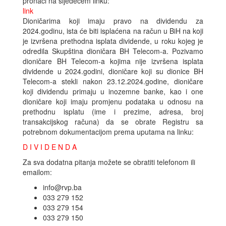
pronaći na sljedećem linku:
link
Dioničarima koji imaju pravo na dividendu za
2024.godinu, ista će biti isplaćena na račun u BiH na koji
je izvršena prethodna isplata dividende, u roku kojeg je
odredila Skupština dioničara BH Telecom-a. Pozivamo
dioničare BH Telecom-a kojima nije izvršena isplata
dividende u 2024.godini, dioničare koji su dionice BH
Telecom-a stekli nakon 23.12.2024.godine, dioničare
koji dividendu primaju u inozemne banke, kao i one
dioničare koji imaju promjenu podataka u odnosu na
prethodnu isplatu (ime i prezime, adresa, broj
transakcijskog računa) da se obrate Registru sa
potrebnom dokumentacijom prema uputama na linku:
D I V I D E N D A
Za sva dodatna pitanja možete se obratiti telefonom ili
emailom:
info@rvp.ba
033 279 152
033 279 154
033 279 150