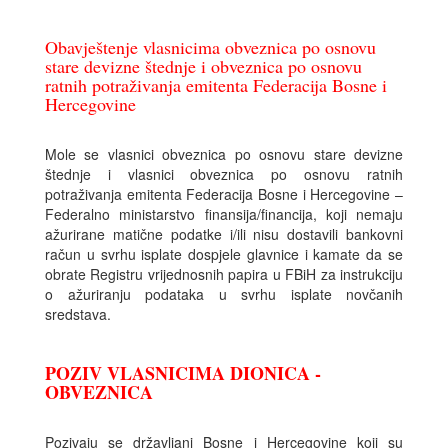
Obavještenje vlasnicima obveznica po osnovu
stare devizne štednje i obveznica po osnovu
ratnih potraživanja emitenta Federacija Bosne i
Hercegovine
Mole se vlasnici obveznica po osnovu stare devizne
štednje i vlasnici obveznica po osnovu ratnih
potraživanja emitenta Federacija Bosne i Hercegovine –
Federalno ministarstvo finansija/financija, koji nemaju
ažurirane matične podatke i/ili nisu dostavili bankovni
račun u svrhu isplate dospjele glavnice i kamate da se
obrate Registru vrijednosnih papira u FBiH za instrukciju
o ažuriranju podataka u svrhu isplate novčanih
sredstava.
POZIV VLASNICIMA DIONICA -
OBVEZNICA
Pozivaju se državljani Bosne i Hercegovine koji su