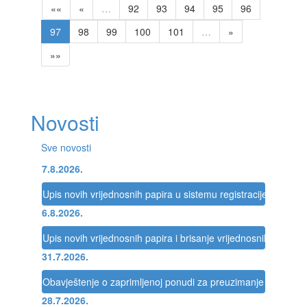
««
«
…
92
93
94
95
96
97
98
99
100
101
…
»
»»
Novosti
Sve novosti
7.8.2026.
Upis novih vrijednosnih papira u sistemu registracije Registra
6.8.2026.
Upis novih vrijednosnih papira i brisanje vrijednosnih papira 
31.7.2026.
Obavještenje o zaprimljenoj ponudi za preuzimanje društva
28.7.2026.