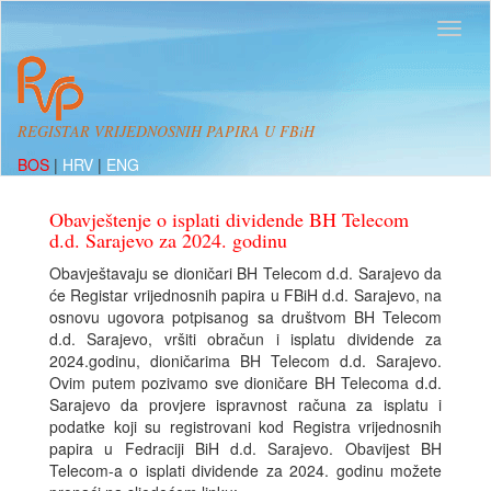
REGISTAR VRIJEDNOSNIH PAPIRA U FBiH
BOS
|
HRV
|
ENG
Obavještenje o isplati dividende BH Telecom
d.d. Sarajevo za 2024. godinu
Obavještavaju se dioničari BH Telecom d.d. Sarajevo da
će Registar vrijednosnih papira u FBiH d.d. Sarajevo, na
osnovu ugovora potpisanog sa društvom BH Telecom
d.d. Sarajevo, vršiti obračun i isplatu dividende za
2024.godinu, dioničarima BH Telecom d.d. Sarajevo.
Ovim putem pozivamo sve dioničare BH Telecoma d.d.
Sarajevo da provjere ispravnost računa za isplatu i
podatke koji su registrovani kod Registra vrijednosnih
papira u Fedraciji BiH d.d. Sarajevo. Obavijest BH
Telecom-a o isplati dividende za 2024. godinu možete