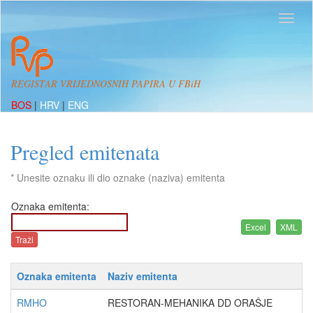
REGISTAR VRIJEDNOSNIH PAPIRA U FBiH
BOS
|
HRV
|
ENG
Pregled emitenata
* Unesite oznaku ili dio oznake (naziva) emitenta
Oznaka emitenta:
Oznaka emitenta
Naziv emitenta
RMHO
RESTORAN-MEHANIKA DD ORAŠJE