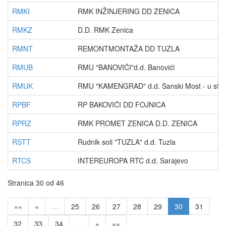
RMKI
RMK INŽINJERING DD ZENICA
RMKZ
D.D. RMK Zenica
RMNT
REMONTMONTAŽA DD TUZLA
RMUB
RMU "BANOVIĆI"d.d. Banovići
RMUK
RMU "KAMENGRAD" d.d. Sanski Most - u steč
RPBF
RP BAKOVIĆI DD FOJNICA
RPRZ
RMK PROMET ZENICA D.D. ZENICA
RSTT
Rudnik soli "TUZLA" d.d. Tuzla
RTCS
INTEREUROPA RTC d.d. Sarajevo
Stranica 30 od 46
««
«
…
25
26
27
28
29
30
31
32
33
34
…
»
»»