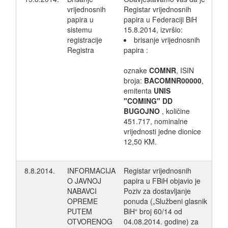
vrijednosnih
Registar vrijednosnih
papira u
papira u Federaciji BiH
sistemu
15.8.2014, izvršio:
registracije
brisanje vrijednosnih
Registra
papira :
oznake
COMNR
, ISIN
broja:
BACOMNR00000
,
emitenta
UNIS
"COMING" DD
BUGOJNO
, količine
451.717, nominalne
vrijednosti jedne dionice
12,50 KM.
8.8.2014.
INFORMACIJA
Registar vrijednosnih
O JAVNOJ
papira u FBiH objavio je
NABAVCI
Poziv za dostavljanje
OPREME
ponuda („Službeni glasnik
PUTEM
BiH“ broj 60/14 od
OTVORENOG
04.08.2014. godine) za