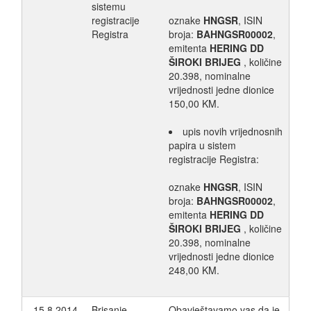
sistemu
registracije
oznake
HNGSR
, ISIN
Registra
broja:
BAHNGSR00002
,
emitenta
HERING DD
ŠIROKI BRIJEG
, količine
20.398, nominalne
vrijednosti jedne dionice
150,00 KM.
upis novih vrijednosnih
papira u sistem
registracije Registra:
oznake
HNGSR
, ISIN
broja:
BAHNGSR00002
,
emitenta
HERING DD
ŠIROKI BRIJEG
, količine
20.398, nominalne
vrijednosti jedne dionice
248,00 KM.
15.8.2014.
Brisanje
Obavještavamo vas da je