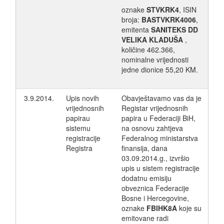
oznake
STVKRK4
, ISIN
broja:
BASTVKRK4006
,
emitenta
SANITEKS DD
VELIKA KLADUŠA
,
količine 462.366,
nominalne vrijednosti
jedne dionice 55,20 KM.
3.9.2014.
Upis novih
Obavještavamo vas da je
vrijednosnih
Registar vrijednosnih
papirau
papira u Federaciji BiH,
sistemu
na osnovu zahtjeva
registracije
Federalnog ministarstva
Registra
finansija, dana
03.09.2014.g., izvršio
upis u sistem registracije
dodatnu emisiju
obveznica Federacije
Bosne i Hercegovine,
oznake
FBIHK8A
koje su
emitovane radi