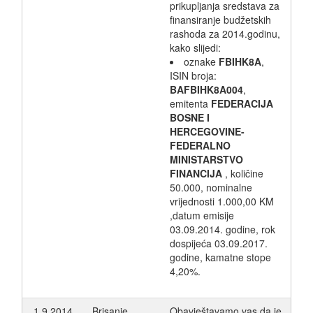
prikupljanja sredstava za
finansiranje budžetskih
rashoda za 2014.godinu,
kako slijedi:
oznake
FBIHK8A
,
ISIN broja:
BAFBIHK8A004
,
emitenta
FEDERACIJA
BOSNE I
HERCEGOVINE-
FEDERALNO
MINISTARSTVO
FINANCIJA
, količine
50.000, nominalne
vrijednosti 1.000,00 KM
,datum emisije
03.09.2014. godine, rok
dospijeća 03.09.2017.
godine, kamatne stope
4,20%.
1.9.2014.
Brisanje
Obavještavamo vas da je