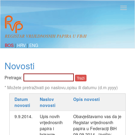
REGISTAR VRIJEDNOSNIH PAPIRA U FBiH
BOS
|
HRV
|
ENG
Novosti
Pretraga:
* Možete pretraživati po naslovu,opisu ili datumu (d.m.yyyy)
Datum
Naslov
Opis novosti
novosti
novosti
9.9.2014.
Upis novih
Obavještavamo vas da je
vrijednosnih
Registar vrijednosnih
papira i
papira u Federaciji BiH
brisanje
09.09.2014., izvršio: