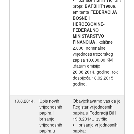
oznake
FBIHT19
, ISIN
broja:
BAFBIHT19006
,
emitenta
FEDERACIJA
BOSNE I
HERCEGOVINE-
FEDERALNO
MINISTARSTVO
FINANCIJA
, količine
2.000, nominalne
vrijednosti trezorskog
zapisa 10.000,00 KM
,datum emisije
20.08.2014. godine, rok
dospijeća 18.02.2015.
godine.
19.8.2014.
Upis novih
Obavještavamo vas da je
vrijednosnih
Registar vrijednosnih
papira i
papira u Federaciji BiH
brisanje
19.8.2014., izvršio:
vrijednosnih
brisanje vrijednosnih
papira u
papira: