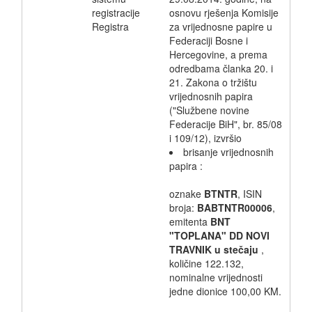
registracije
osnovu rješenja Komisije
Registra
za vrijednosne papire u
Federaciji Bosne i
Hercegovine, a prema
odredbama članka 20. i
21. Zakona o tržištu
vrijednosnih papira
("Službene novine
Federacije BiH", br. 85/08
i 109/12), izvršio
brisanje vrijednosnih
papira :
oznake
BTNTR
, ISIN
broja:
BABTNTR00006
,
emitenta
BNT
"TOPLANA" DD NOVI
TRAVNIK u stečaju
,
količine 122.132,
nominalne vrijednosti
jedne dionice 100,00 KM.