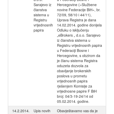
Sarajevo iz
Hercegovine («Službene
članstva
novine Federacije BiH», br.
sistema u
72/09, 58/10 i 44/11),
Registru
Uprava Registra je dana
vrijednosnih
14.02.2014. godine donijela
papira
Odluku o isključenju
„eBrokers „ d.o.o. Sarajevo
iz članstva sistema u
Registru vrijednosnih papira
u Federaciji Bosne i
Hercegovine, s obzirom da
je članu sistema Registra
oduzeta dozvola za
obavljanje brokerskih
poslova u prometu
vrijednosnih papira
rješenjem Komisije za
vrijednosne papire F BiH
broj: 04/3-19-24/14 od
05.02.2014. godine.
14.2.2014.
Upis novih
Obavještavamo vas da je