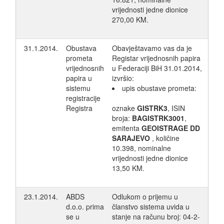
vrijednosti jedne dionice
270,00 KM.
31.1.2014.
Obustava
Obavještavamo vas da je
prometa
Registar vrijednosnih papira
vrijednosnih
u Federaciji BiH 31.01.2014,
papira u
izvršio:
sistemu
upis obustave prometa:
registracije
Registra
oznake
GISTRK3
, ISIN
broja:
BAGISTRK3001
,
emitenta
GEOISTRAGE DD
SARAJEVO
, količine
10.398, nominalne
vrijednosti jedne dionice
13,50 KM.
23.1.2014.
ABDS
Odlukom o prijemu u
d.o.o. prima
članstvo sistema uvida u
se u
stanje na računu broj: 04-2-