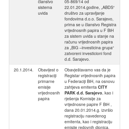
članstvo
05-869/14 od
sistema
22.01.2014.godine, „ABDS“
uvida
društvo za upravljanje
fondovima d.o.o. Sarajevo,
prima se u članstvo Registra
vrijednosnih papira u F BiH
za sistem uvida u stanje na
računu vrijednosnih papira
za „BIG –investicina grupa“
zatvoreni investicioni fond
d.d. Sarajevo.
20.1.2014.
Obavijest o
Obavještavamo vas da je
registraciji
Registar vrijednosnih papira
primarne
u Federaciji BiH, na osnovu
emisije
zahtjeva emitenta
CITY
vrijednosnih
PARK d.d. Sarajevo
, kao i
papira
rješenja Komisije za
vrijednosne papire F BiH ,
dana 20.01.2014.g. izvršio
registraciju navedenog
emitenta, kao i registraciju
emisije redovnih dionica.