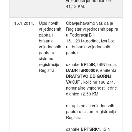
vrijednosti jedne dionice
41,12 KM.
15.1.2014.
Upis novih
Obavještavamo vas da je
vrijednosnih
Registar vrijednosnih papira
papira i
u Federaciji BiH
brisanje
15.1.2014.godine, izvršio:
vrijednosnih
brisanje vrijednosnih
papira u
papira:
sistemu
registracije
oznake
BRTSR
, ISIN broja:
Registra
BABRTSR00009
, emitenta
BRATSTVO DD GORNJI
VAKUF
, količine 166.274,
nominalne vrijednosti jedne
dionice 12,50 KM.
upis novih vrijednosnih
papira u sistem registracije
Registra:
oznake
BRTSRK1
, ISIN