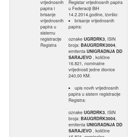
vrijednosnih
Registar vrijednosnih papira
papira i
u Federaciji BiH
brisanje
14.2.2014.godine, izvršio:
vrijednosnih
brisanje vrijednosnih
papira u
papira:
sistemu
registracije
oznake
UGRDRK3
, ISIN
Registra
broja:
BAUGRDRK3004
,
emitenta
UNIGRADNJA DD
SARAJEVO
, količine
16.821, nominalne
vrijednosti jedne dionice
240,00 KM.
upis novih vrijednosnih
papira u sistem registracije
Registra:
oznake
UGRDRK3
, ISIN
broja:
BAUGRDRK3004
,
emitenta
UNIGRADNJA DD
SARAJEVO
, količine
16.821, nominalne