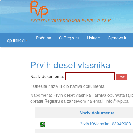
REGISTAR VRIJEDNOSNIH PAPIRA U FBiH
O Registru
Usluge
Top linkovi
Prvih deset vlasnika
Naziv dokumenta:
* Unesite naziv ili dio naziva dokumenta
Napomena: Prvih deset vlasnika - arhiva obuhvata fajl
obratiti Registru sa zahtjevom na email: info@rvp.ba
Naziv dokumenta
Prvih10Vlasnika_23042023