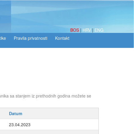
BOS
|
HRV
|
ENG
tike
snika sa stanjem iz prethodnih godina možete se
Datum
23.04.2023